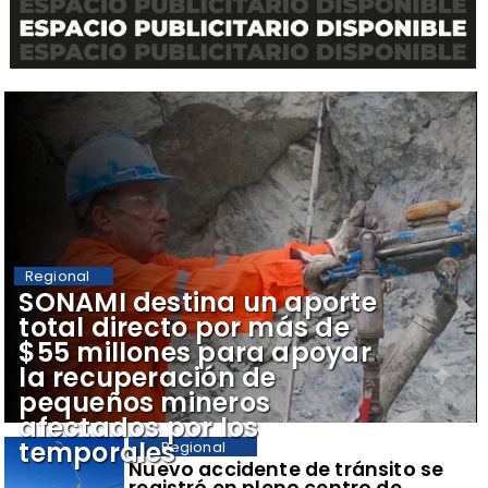
Regional
​SONAMI destina un aporte
total directo por más de
$55 millones para apoyar
la recuperación de
pequeños mineros
afectados por los
temporales
Regional
​Nuevo accidente de tránsito se