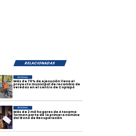
RELACIONADAS
REGIONAL
​Más de 70% de ejecución lleva el
proyecto municipal de recambio de
veredas en el centro de Copiapó
REGIONAL
​Más de 2 mil hogares de Atacama
forman parte de la primera nómina
del Bono de Recuperación