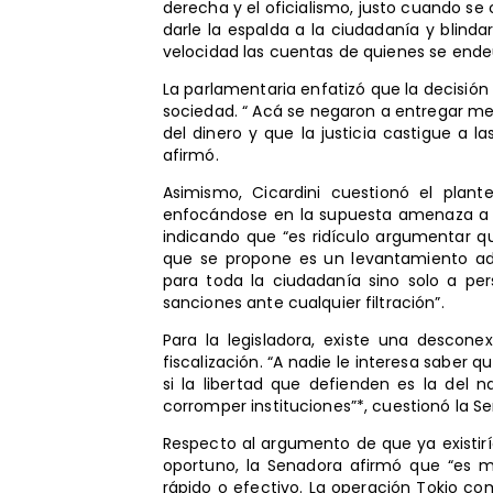
derecha y el oficialismo, justo cuando se 
darle la espalda a la ciudadanía y blinda
velocidad las cuentas de quienes se end
La parlamentaria enfatizó que la decisió
sociedad. “ Acá se negaron a entregar mej
del dinero y que la justicia castigue a l
afirmó.
Asimismo, Cicardini cuestionó el plan
enfocándose en la supuesta amenaza a las
indicando que “es ridículo argumentar q
que se propone es un levantamiento ad
para toda la ciudadanía sino solo a per
sanciones ante cualquier filtración”.
Para la legisladora, existe una descone
fiscalización. “A nadie le interesa sabe
si la libertad que defienden es la del 
corromper instituciones”*, cuestionó la S
Respecto al argumento de que ya existir
oportuno, la Senadora afirmó que “es 
rápido o efectivo. La operación Tokio c