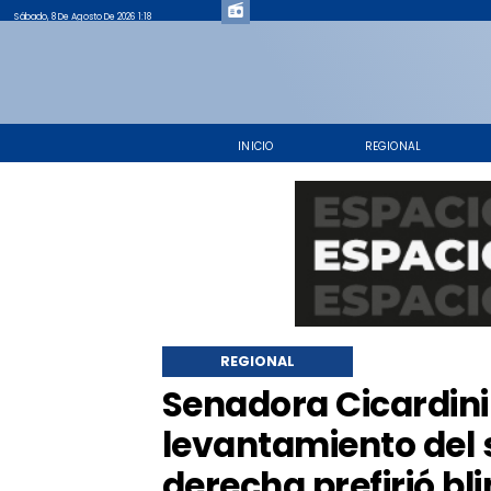
Sábado, 8 De Agosto De 2026 1:18
INICIO
REGIONAL
REGIONAL
​Senadora Cicardini
levantamiento del s
derecha prefirió bl