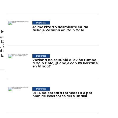
Deportes
Jaime Pizarro desmiente caída
fichaje Vozinha en Colo Colo
 la
ras
 la
, 2
ub,
ido
Deportes
Vozinha no se subió al avión rumbo
a Colo Colo, ¿fichaje con RS Berkane
en África?
Deportes
UEFA boicoteará torneos FIFA por
plan de inversores del Mundial