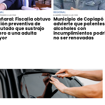
NAL
REGIONAL
 PASADO A LAS 15:22
EL MARTES PASADO A LAS 13:30
ñaral: Fiscalía obtuvo
Municipio de Copiapó
sión preventiva de
advierte que patentes
utado que sustrajo
alcoholes con
ero a una adulta
incumplimientos podr
yor
no ser renovadas