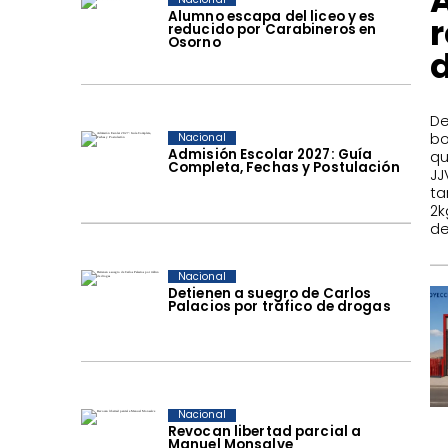
Alumno escapa del liceo y es
reducido por Carabineros en
Osorno
​D
bo
Nacional
Admisión Escolar 2027: Guía
qu
Completa, Fechas y Postulación
JJ
ta
2k
de
Nacional
Detienen a suegro de Carlos
Palacios por tráfico de drogas
Nacional
Revocan libertad parcial a
Manuel Monsalve