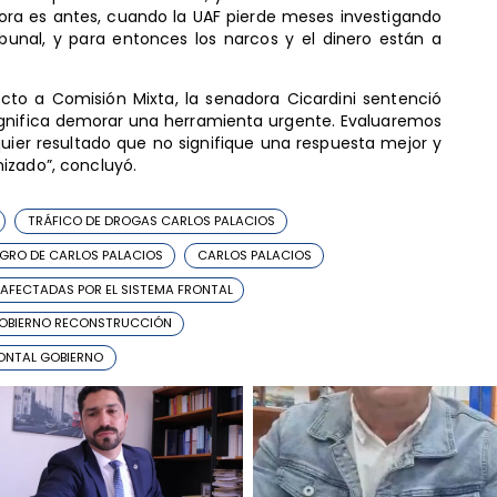
mora es antes, cuando la UAF pierde meses investigando
ibunal, y para entonces los narcos y el dinero están a
yecto a Comisión Mixta, la senadora Cicardini sentenció
ignifica demorar una herramienta urgente. Evaluaremos
quier resultado que no signifique una respuesta mejor y
izado”, concluyó.
TRÁFICO DE DROGAS CARLOS PALACIOS
GRO DE CARLOS PALACIOS
CARLOS PALACIOS
 AFECTADAS POR EL SISTEMA FRONTAL
OBIERNO RECONSTRUCCIÓN
ONTAL GOBIERNO