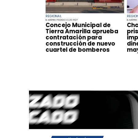
REGIONAL
REGIO
EL MARTES PASADO A LAS 16:27
EL MARTES
Concejo Municipal de
Cha
Tierra Amarilla aprueba
pri
contratación para
imp
construcción de nuevo
din
cuartel de bomberos
ma