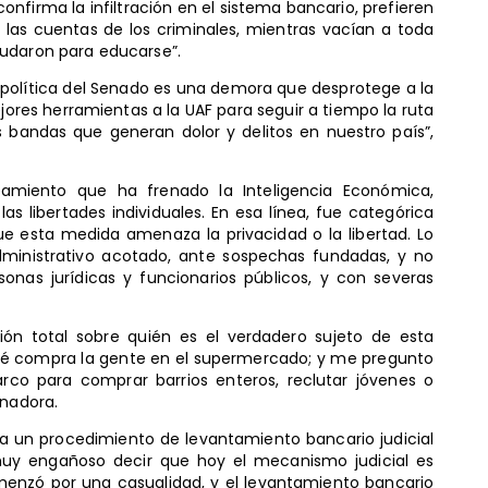
confirma la infiltración en el sistema bancario, prefieren
r las cuentas de los criminales, mientras vacían a toda
eudaron para educarse”.
n política del Senado es una demora que desprotege a la
ores herramientas a la UAF para seguir a tiempo la ruta
as bandas que generan dolor y delitos en nuestro país”,
teamiento que ha frenado la Inteligencia Económica,
 libertades individuales. En esa línea, fue categórica
ue esta medida amenaza la privacidad o la libertad. Lo
ministrativo acotado, ante sospechas fundadas, y no
sonas jurídicas y funcionarios públicos, y con severas
xión total sobre quién es el verdadero sujeto de esta
r qué compra la gente en el supermercado; y me pregunto
narco para comprar barrios enteros, reclutar jóvenes o
enadora.
ía un procedimiento de levantamiento bancario judicial
muy engañoso decir que hoy el mecanismo judicial es
omenzó por una casualidad, y el levantamiento bancario