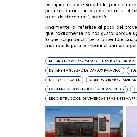
es rápido una vez solicitado, pero la de
para fundamentar la petición ante el tr
miles de kilómetros”, detalló.
Finalmente, al referirse al paso del pro
que, “claramente no nos gusta, porque s
lo que salga de allí, pero lamentaré cual
más rápida para combatir el crimen organ
SUEGRO DE CARLOS PALACIOS TRÁFICO DE DROGA
DETIENEN A SUEGRO DE CARLOS PALACIOS
SUE
DELITOS SEXUALES
GOBIERNO BONOS FAMILIAS
GOBIERNO RECONSTRUCCIÓN DE VIVIENDAS
G
RECONSTRUCCIÓN DE VIVIENDAS TRAS SISTEMA FR