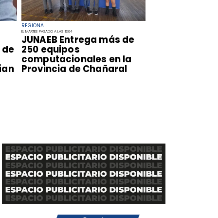
REGIONAL
EL MARTES PASADO A LAS 13:04
​JUNAEB Entrega más de
 de
250 equipos
computacionales en la
ían
Provincia de Chañaral