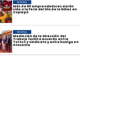
REGIONAL
​Más de 60 emprendedores darán
vida a la Feria del Día de la Niñez en
Copiapó
REGIONAL
Mediación de la Dirección del
Trabajo facilita acuerdo entre
Tottus y sindicato y evita huelga en
Atacama