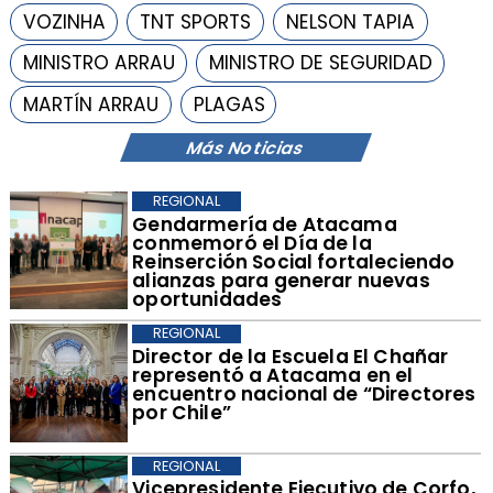
VOZINHA
TNT SPORTS
NELSON TAPIA
MINISTRO ARRAU
MINISTRO DE SEGURIDAD
MARTÍN ARRAU
PLAGAS
Más Noticias
REGIONAL
​Gendarmería de Atacama
conmemoró el Día de la
Reinserción Social fortaleciendo
alianzas para generar nuevas
oportunidades
REGIONAL
​Director de la Escuela El Chañar
representó a Atacama en el
encuentro nacional de “Directores
por Chile”
REGIONAL
​Vicepresidente Ejecutivo de Corfo,