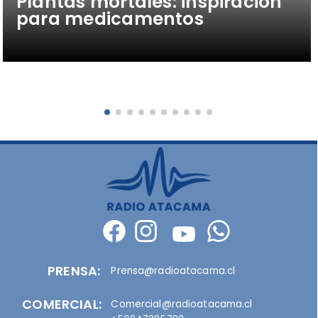
Plantas mortales: inspiración
para medicamentos
PRENSA:
Prensa@radioatacama.cl
COMERCIAL:
Comercial@radioatacama.cl