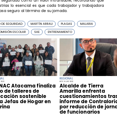
 seguridad como un valor intransable, recordando que
trias lo esencial es que cada trabajador y trabajadora
casa seguro al término de su jornada.
O DE SEGURIDAD
MARTÍN ARRAU
PLAGAS
MALARIA
ADMISIÓN ESCOLAR
SAE
ENTRENAMIENTO
NAL
REGIONAL
10:21
HOY A LAS 10:12
NAC Atacama finaliza
​Alcalde de Tierra
lo de talleres de
Amarilla enfrenta
cación sostenible
cuestionamientos tra
a Jefas de Hogar en
informe de Contralorí
irina
por reducción de jorn
de funcionarios