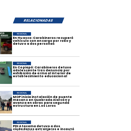
RELACIONADAS
REGIONAL
​En Huasco: Carabineros recuperó
vehículo con encargo por robo y
detuvo a dos personas
REGIONAL
​En Copiapó: Carabineros detuvo
adolescente tras denuncia por
exhibición de arma al interior de
establecimiento educacional
REGIONAL
​MOP inicia instalación de puente
mecano en Quebrada Alarcón y
avanza en obras para segunda
estructura en Los Loros
REGIONAL
​PDI Atacama detuvo a dos
ciudadanos extranjeros e incautó