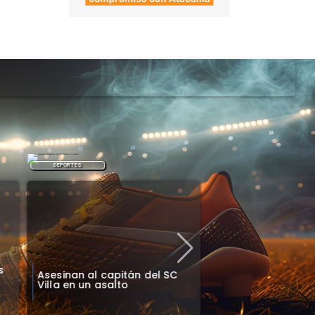
DEPORTES
REGIONAL
Dante Díaz Quinz
impulsa rifa solida
s
Asesinan al capitán del SC
evento a benefici
Villa en un asalto
financiar su carre
deportiva rumbo 
Latinoamericano de