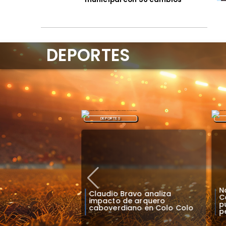
DEPORTES
DEPORTES
N
era felicita a
Claudio Bravo analiza
C
a por liderazgo
impacto de arquero
p
lo
caboverdiano en Colo Colo
p