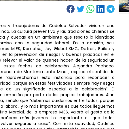
ores y trabajadoras de Codelco Salvador vivieron una
 Inca. La cultura preventiva y las tradiciones chilenas se
ca y cuecas en un ambiente que resaltó la identidad
miso con la seguridad laboral. En la ocasión, seis
ras MIES, Komatsu, Joy Global KMC, Detroit, Bailac y
e en la prevención de riesgos y buenas prácticas en el
ó relevar el valor de quienes hacen de la seguridad un
 estas fechas de celebración. Alejandro Pacheco,
Gerencia de Mantenimiento Minas, explicó el sentido de
e “aprovechamos esta instancia para reconocer a
ridad, porque en estas festividades siempre hay riesgos
le da un significado especial a la celebración”. El
 emoción por parte de los propios trabajadores. Alan
, señaló que “debemos cuidarnos entre todos, porque
ia laboral, y lo más importante es que todos lleguemos
firio Marcial, de la empresa MIES, valoró el gesto de la
mpañeros más jóvenes. Lo importante es que todos
volver seguros a casa”. Con esta actividad, Codelco