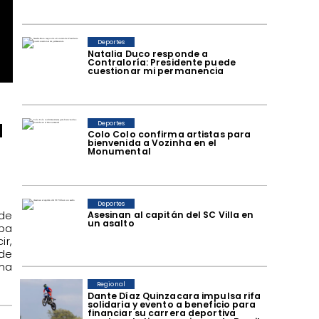
Deportes
Natalia Duco responde a
Contraloría: Presidente puede
cuestionar mi permanencia
a
Deportes
Colo Colo confirma artistas para
bienvenida a Vozinha en el
Monumental
Deportes
de
Asesinan al capitán del SC Villa en
un asalto
ba
ir,
de
ma
Regional
Dante Díaz Quinzacara impulsa rifa
solidaria y evento a beneficio para
financiar su carrera deportiva