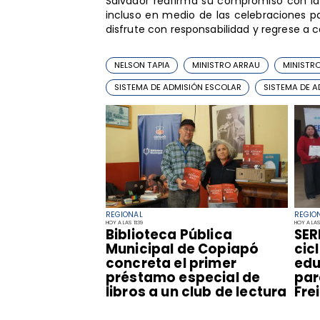
Salvador reafirma su compromiso con la
incluso en medio de las celebraciones pa
disfrute con responsabilidad y regrese a 
NELSON TAPIA
MINISTRO ARRAU
MINISTR
SISTEMA DE ADMISIÓN ESCOLAR
SISTEMA DE 
REGIONAL
REGIO
HOY A LAS 11:39
HOY A LAS 
​Biblioteca Pública
SER
Municipal de Copiapó
cic
concreta el primer
edu
préstamo especial de
par
libros a un club de lectura
Fre