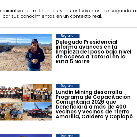
La iniciativa permitió a las y los estudiantes de segundo 
licar sus conocimientos en un contexto real.
Regional
​Delegada Presidencial
informa avances en la
limpieza del paso bajo nivel
de acceso a Totoral en la
Ruta 5 Norte
Regional
​Lundin Mining desarrolla
Programa de Capacitación
Comunitaria 2026 que
beneficiará a más de 400
vecinos y vecinas de Tierra
Amarilla, Caldera y Copiapó
Regional