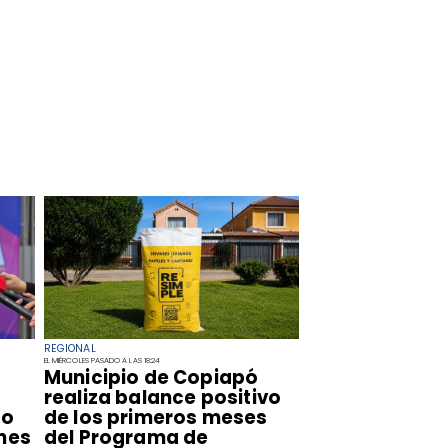
REGIONAL
EL MIÉRCOLES PASADO A LAS 18:24
​Municipio de Copiapó
realiza balance positivo
so
de los primeros meses
nes
del Programa de