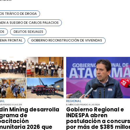
OS TRÁFICO DE DROGA
NEN A SUEGRO DE CARLOS PALACIOS
IOS
DELITOS SEXUALES
TEMA FRONTAL
GOBIERNO RECONSTRUCCIÓN DE VIVIENDAS
NAL
REGIONAL
ES PASADO A LAS 21:11
EL MIÉRCOLES PASADO A LAS 19:24
ndin Mining desarrolla
​Gobierno Regional e
grama de
INDESPA abren
acitación
postulación a concur
unitaria 2026 que
por más de $385 millo