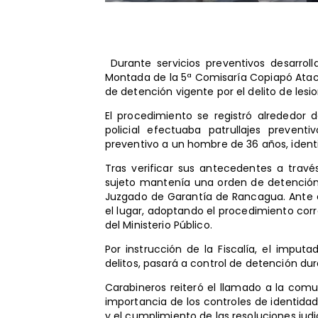
Durante servicios preventivos desarroll
Montada de la 5ª Comisaría Copiapó At
de detención vigente por el delito de lesi
El procedimiento se registró alrededor 
policial efectuaba patrullajes prevent
preventivo a un hombre de 36 años, identif
Tras verificar sus antecedentes a través
sujeto mantenía una orden de detención 
Juzgado de Garantía de Rancagua. Ante e
el lugar, adoptando el procedimiento cor
del Ministerio Público.
Por instrucción de la Fiscalía, el impu
delitos, pasará a control de detención d
Carabineros reiteró el llamado a la comu
importancia de los controles de identidad
y el cumplimiento de las resoluciones judic