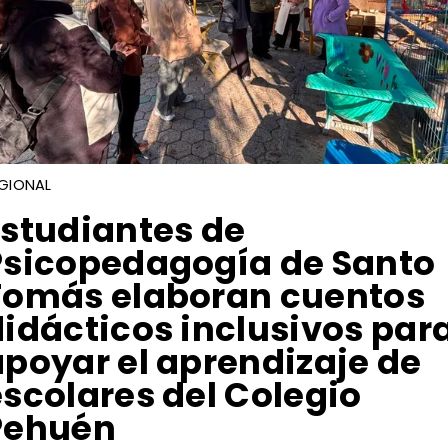
GIONAL
Estudiantes de
Psicopedagogía de Santo
Tomás elaboran cuentos
didácticos inclusivos par
apoyar el aprendizaje de
escolares del Colegio
Pehuén