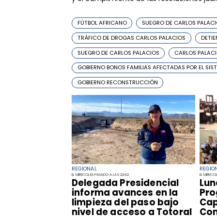
FÚTBOL AFRICANO
SUEGRO DE CARLOS PALACI
TRÁFICO DE DROGAS CARLOS PALACIOS
DETIE
SUEGRO DE CARLOS PALACIOS
CARLOS PALAC
GOBIERNO BONOS FAMILIAS AFECTADAS POR EL SIS
GOBIERNO RECONSTRUCCIÓN
REGIONAL
REGIO
EL MIÉRCOLES PASADO A LAS 22:42
EL MIÉRCOL
​Delegada Presidencial
​Lu
informa avances en la
Pro
limpieza del paso bajo
Cap
nivel de acceso a Totoral
Com