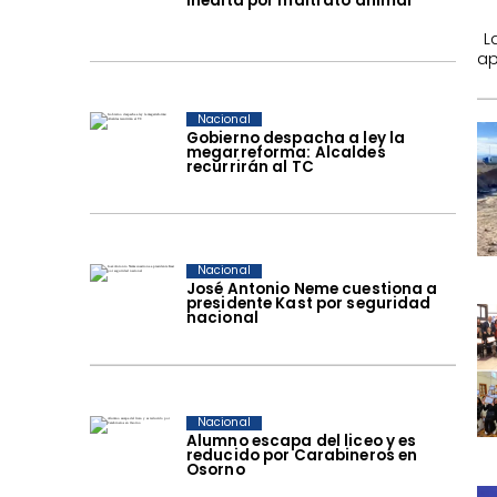
inédita por maltrato animal
​ 
ap
Nacional
Gobierno despacha a ley la
megarreforma: Alcaldes
recurrirán al TC
Nacional
José Antonio Neme cuestiona a
presidente Kast por seguridad
nacional
Nacional
Alumno escapa del liceo y es
reducido por Carabineros en
Osorno