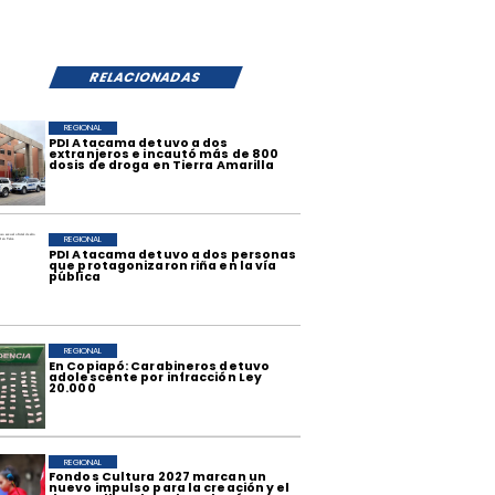
RELACIONADAS
REGIONAL
​PDI Atacama detuvo a dos
extranjeros e incautó más de 800
dosis de droga en Tierra Amarilla
REGIONAL
PDI Atacama detuvo a dos personas
que protagonizaron riña en la vía
pública
REGIONAL
​En Copiapó: Carabineros detuvo
adolescente por infracción Ley
20.000
REGIONAL
​Fondos Cultura 2027 marcan un
nuevo impulso para la creación y el