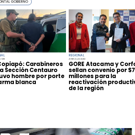
ONTAL GOBIERNO
NAL
REGIONAL
 9:16
AYER A LAS 8:40
Copiapó: Carabineros
​GORE Atacama y Corf
la Sección Centauro
sellan convenio por $
uvo hombre por porte
millones para la
arma blanca
reactivación producti
de la región