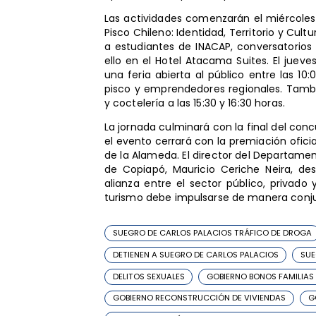
Las actividades comenzarán el miércoles 1
Pisco Chileno: Identidad, Territorio y Cul
a estudiantes de INACAP, conversatorios 
ello en el Hotel Atacama Suites. El juev
una feria abierta al público entre las 10
pisco y emprendedores regionales. Tambi
y coctelería a las 15:30 y 16:30 horas.
La jornada culminará con la final del conc
el evento cerrará con la premiación oficia
de la Alameda. El director del Departamen
de Copiapó, Mauricio Ceriche Neira, de
alianza entre el sector público, privad
turismo debe impulsarse de manera conju
SUEGRO DE CARLOS PALACIOS TRÁFICO DE DROGA
DETIENEN A SUEGRO DE CARLOS PALACIOS
SUE
DELITOS SEXUALES
GOBIERNO BONOS FAMILIAS
GOBIERNO RECONSTRUCCIÓN DE VIVIENDAS
G