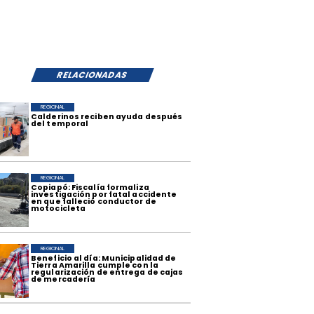
RELACIONADAS
REGIONAL
​Calderinos reciben ayuda después
del temporal
REGIONAL
​Copiapó: Fiscalía formaliza
investigación por fatal accidente
en que falleció conductor de
motocicleta
REGIONAL
​Beneficio al día: Municipalidad de
Tierra Amarilla cumple con la
regularización de entrega de cajas
de mercadería