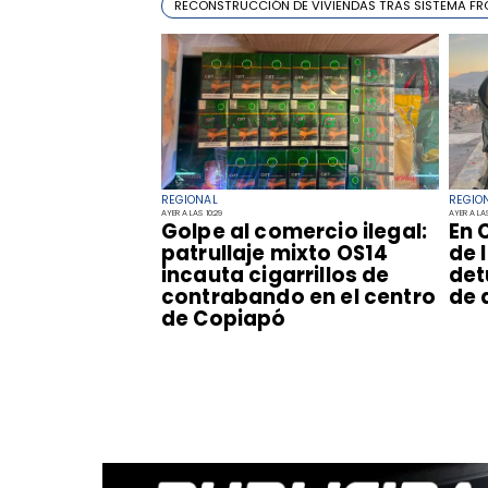
RECONSTRUCCIÓN DE VIVIENDAS TRAS SISTEMA FR
REGIONAL
REGIO
AYER A LAS 10:29
AYER A LAS
Golpe al comercio ilegal:
En 
patrullaje mixto OS14
de 
incauta cigarrillos de
det
contrabando en el centro
de 
de Copiapó