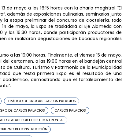
3 de mayo a las 16:15 horas con la charla magistral “El
tura”, además de exposiciones culinarias, seminarios junto
y la etapa preliminar del concurso de coctelería, todo
es 14 de mayo, la Expo se trasladará al Eje Alameda con
:00 y las 16:30 horas, donde participarán productores de
én se realizarán degustaciones de bocados regionales
urso a las 19:00 horas. Finalmente, el viernes 15 de mayo,
l del certamen, a las 19:00 horas en el bandejón central
to de Cultura, Turismo y Patrimonio de la Municipalidad
stacó que “esta primera Expo es el resultado de una
o y académico, demostrando que el fortalecimiento del
nta”.
TRÁFICO DE DROGAS CARLOS PALACIOS
GRO DE CARLOS PALACIOS
CARLOS PALACIOS
 AFECTADAS POR EL SISTEMA FRONTAL
OBIERNO RECONSTRUCCIÓN