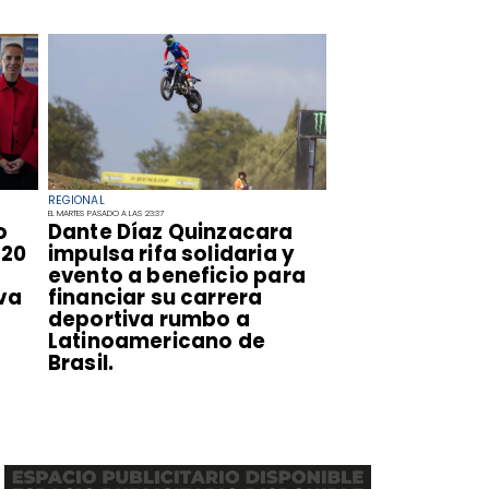
REGIONAL
EL MARTES PASADO A LAS 23:37
o
Dante Díaz Quinzacara
720
impulsa rifa solidaria y
evento a beneficio para
va
financiar su carrera
deportiva rumbo a
Latinoamericano de
Brasil.