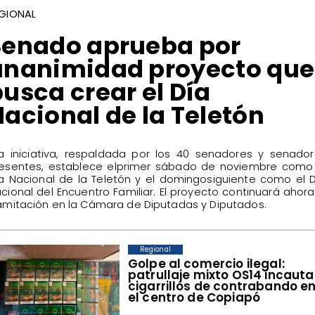
GIONAL
​Senado aprueba por
unanimidad proyecto que
usca crear el Día
acional de la Teletón
La iniciativa, respaldada por los 40 senadores y senado
esentes, establece elprimer sábado de noviembre como 
a Nacional de la Teletón y el domingosiguiente como el 
cional del Encuentro Familiar. El proyecto continuará ahor
amitación en la Cámara de Diputadas y Diputados.
Regional
Golpe al comercio ilegal:
patrullaje mixto OS14 incauta
cigarrillos de contrabando e
el centro de Copiapó