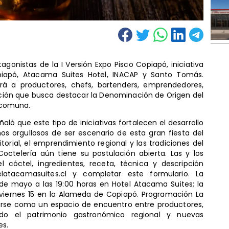
gonistas de la I Versión Expo Pisco Copiapó, iniciativa
piapó, Atacama Suites Hotel, INACAP y Santo Tomás.
rá a productores, chefs, bartenders, emprendedores,
ión que busca destacar la Denominación de Origen del
a comuna.
ñaló que este tipo de iniciativas fortalecen el desarrollo
mos orgullosos de ser escenario de esta gran fiesta del
itorial, el emprendimiento regional y las tradiciones del
Coctelería aún tiene su postulación abierta. Las y los
 cóctel, ingredientes, receta, técnica y descripción
elatacamasuites.cl y completar este formulario. La
13 de mayo a las 19:00 horas en Hotel Atacama Suites; la
el viernes 15 en la Alameda de Copiapó. Programación La
arse como un espacio de encuentro entre productores,
ndo el patrimonio gastronómico regional y nuevas
es.