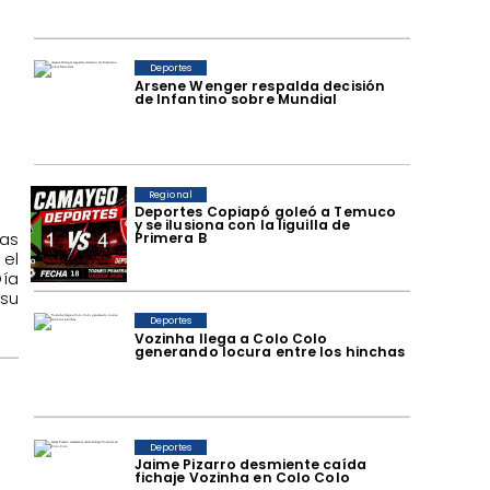
Deportes
Arsene Wenger respalda decisión
de Infantino sobre Mundial
Regional
Deportes Copiapó goleó a Temuco
y se ilusiona con la liguilla de
ras
Primera B
el
Día
asu
Deportes
Vozinha llega a Colo Colo
generando locura entre los hinchas
n
Deportes
Jaime Pizarro desmiente caída
fichaje Vozinha en Colo Colo