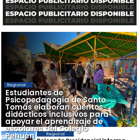
Regional
​Estudiantes de
Psicopedagogía de Santo
Tomás elaboran cuentos
didácticos inclusivos para
apoyar el aprendizaje de
escolares del Colegio
Pehuén
Regional