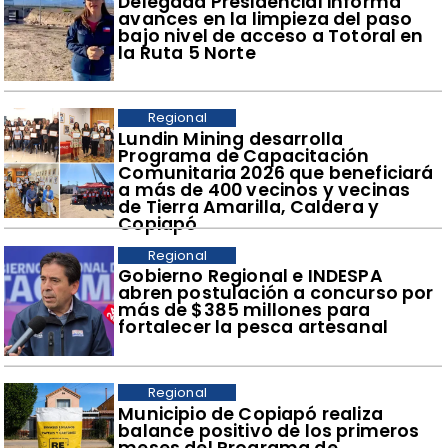
​Delegada Presidencial informa
avances en la limpieza del paso
bajo nivel de acceso a Totoral en
la Ruta 5 Norte
Regional
​Lundin Mining desarrolla
Programa de Capacitación
Comunitaria 2026 que beneficiará
a más de 400 vecinos y vecinas
de Tierra Amarilla, Caldera y
Copiapó
Regional
​Gobierno Regional e INDESPA
abren postulación a concurso por
más de $385 millones para
fortalecer la pesca artesanal
Regional
​Municipio de Copiapó realiza
balance positivo de los primeros
meses del Programa de