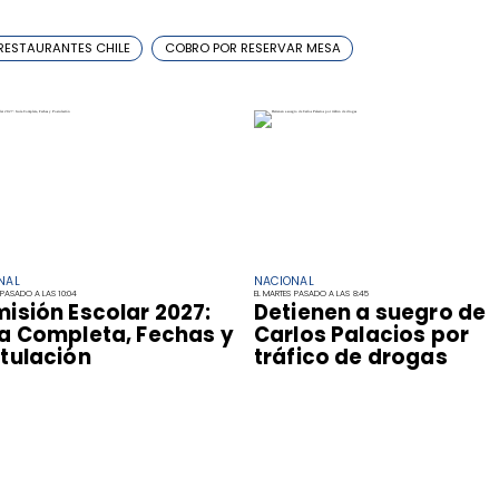
RESTAURANTES CHILE
COBRO POR RESERVAR MESA
NAL
NACIONAL
 PASADO A LAS 10:04
EL MARTES PASADO A LAS 8:45
isión Escolar 2027:
Detienen a suegro de
a Completa, Fechas y
Carlos Palacios por
tulación
tráfico de drogas