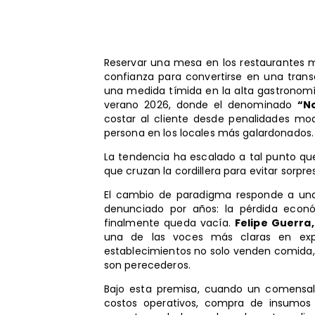
Reservar una mesa en los restaurantes m
confianza para convertirse en una tran
una medida tímida en la alta gastronomí
verano 2026, donde el denominado
“N
costar al cliente desde penalidades mod
persona en los locales más galardonados.
La tendencia ha escalado a tal punto qu
que cruzan la cordillera para evitar sorpr
El cambio de paradigma responde a una 
denunciado por años: la pérdida eco
finalmente queda vacía.
Felipe Guerra,
una de las voces más claras en expli
establecimientos no solo venden comida,
son perecederos.
Bajo esta premisa, cuando un comensal r
costos operativos, compra de insumos 