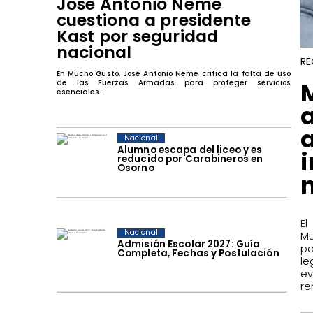
José Antonio Neme
cuestiona a presidente
Kast por seguridad
nacional
RE
En Mucho Gusto, José Antonio Neme critica la falta de uso
de las Fuerzas Armadas para proteger servicios
esenciales.
Nacional
Alumno escapa del liceo y es
reducido por Carabineros en
Osorno
El
Nacional
Mu
Admisión Escolar 2027: Guía
pa
Completa, Fechas y Postulación
le
ev
re