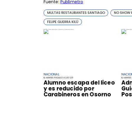
Fuente:
Publimetro
MULTAS RESTAURANTES SANTIAGO
NO SHOW 
FELIPE GUERRA KILÚ
NACIONAL
NACIO
EL MARTES PASADO A LAS 12:11
EL MARTES
Alumno escapa del liceo
Adm
y es reducido por
Guí
Carabineros en Osorno
Pos