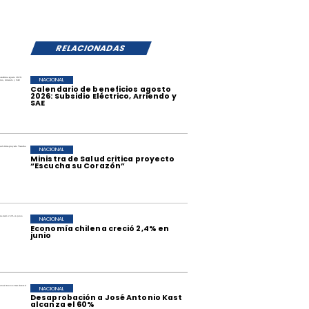
RELACIONADAS
NACIONAL
Calendario de beneficios agosto
2026: Subsidio Eléctrico, Arriendo y
SAE
NACIONAL
Ministra de Salud critica proyecto
“Escucha su Corazón”
NACIONAL
Economía chilena creció 2,4% en
junio
NACIONAL
Desaprobación a José Antonio Kast
alcanza el 60%