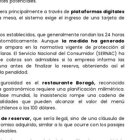
ntes potenciales.
era principalmente a través de
plataformas digitales
a mesa, el sistema exige el ingreso de una tarjeta de
azos establecidos, que generalmente rondan las 24 horas
 automáticamente. Aunque
la medida ha generado
 ampara en la normativa vigente de protección al
laras. El Servicio Nacional del Consumidor (SERNAC) ha
 de cobros son admisibles si la empresa informa las
a antes de finalizar la reserva, obteniendo así el
la penalidad.
igurosidad es el
restaurante Boragó,
reconocido
a gastronómica requiere una planificación milimétrica.
clase mundial, la inasistencia rompe una cadena de
enalidades que pueden alcanzar el valor del menú
hilenos o los 100 dólares.
 de reservar,
que sería ilegal, sino de una cláusula de
miso adquirido, similar a lo que ocurre con los pasajes
lsables.