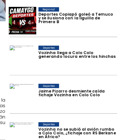
Regional
Deportes Copiapó goleó a Temuco
y se ilusiona con la liguilla de
Primera B
Deportes
Vozinha llega a Colo Colo
generando locura entre los hinchas
Deportes
Jaime Pizarro desmiente caída
fichaje Vozinha en Colo Colo
la
as
azo
rán
su
Deportes
Vozinha no se subió al avión rumbo
a Colo Colo, ¿fichaje con RS Berkane
en África?