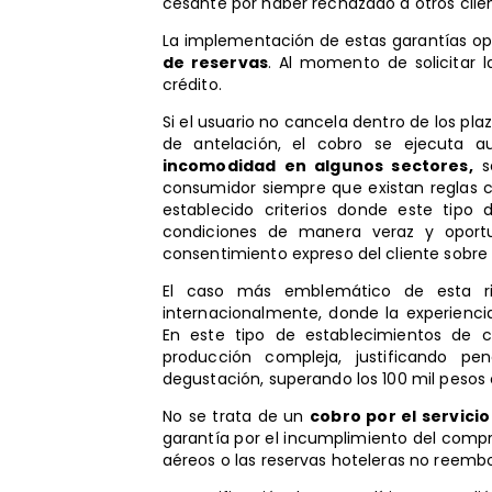
cesante por haber rechazado a otros clie
La implementación de estas garantías op
de reservas
. Al momento de solicitar l
crédito.
Si el usuario no cancela dentro de los pl
de antelación, el cobro se ejecuta
incomodidad en algunos sectores,
se
consumidor siempre que existan reglas c
establecido criterios donde este tipo
condiciones de manera veraz y oportun
consentimiento expreso del cliente sobre 
El caso más emblemático de esta r
internacionalmente, donde la experienci
En este tipo de establecimientos de 
producción compleja, justificando p
degustación, superando los 100 mil pesos c
No se trata de un
cobro por el servicio
garantía por el incumplimiento del compro
aéreos o las reservas hoteleras no reembo