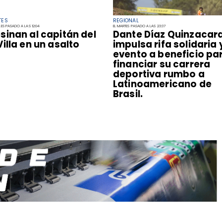
TES
REGIONAL
LES PASADO A LAS 12:04
EL MARTES PASADO A LAS 23:37
sinan al capitán del
Dante Díaz Quinzacar
Villa en un asalto
impulsa rifa solidaria 
evento a beneficio pa
financiar su carrera
deportiva rumbo a
Latinoamericano de
Brasil.