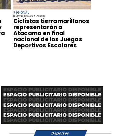
REGIONAL
EL MARTES PASADO A LAS 21:33
a
​Ciclistas tierramarillanos
y
representarán a
ra
Atacama en final
nacional de los Juegos
Deportivos Escolares
Deportes