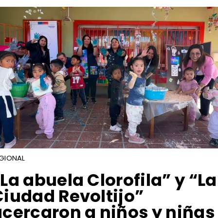
GIONAL
“La abuela Clorofila” y “La
Ciudad Revoltijo”
acercaron a niños y niñas