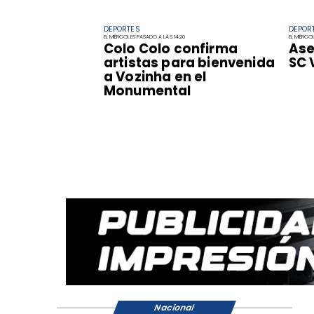
DEPORTES
DEPOR
EL MIÉRCOLES PASADO A LAS 14:20
EL MIÉRCO
Colo Colo confirma
Ase
artistas para bienvenida
SC 
a Vozinha en el
Monumental
Nacional