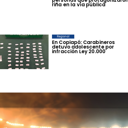
personas que protagonizaro
riña en la vía pública
Regional
​En Copiapó: Carabineros
detuvo adolescente por
infracción Ley 20.000