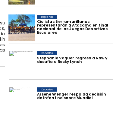
Regional
​Ciclistas tierramarillanos
 su
representarán a Atacama en final
as,
nacional de los Juegos Deportivos
Escolares
 de
dín
des
as
Deportes
Stephanie Vaquer regresa a Raw y
desafía a Becky Lynch
Deportes
Arsene Wenger respalda decisión
de Infantino sobre Mundial