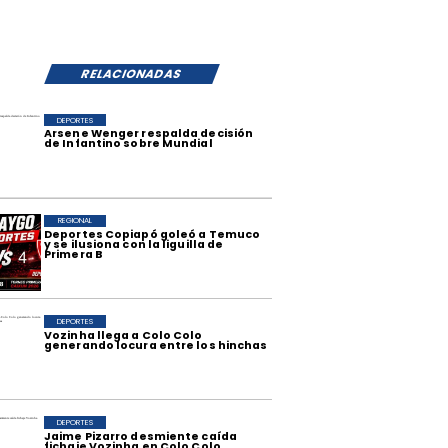
RELACIONADAS
DEPORTES
Arsene Wenger respalda decisión
de Infantino sobre Mundial
REGIONAL
Deportes Copiapó goleó a Temuco
y se ilusiona con la liguilla de
Primera B
DEPORTES
Vozinha llega a Colo Colo
generando locura entre los hinchas
DEPORTES
Jaime Pizarro desmiente caída
fichaje Vozinha en Colo Colo