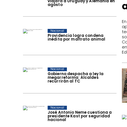
viajará a Uruguay y Alemania en
a
agosto
​E
ap
Nacional
te
Providencia logra condena
so
inédita por maltrato animal
Co
e
Ed
Nacional
Gobierno despacha a ley la
megarreforma: Alcaldes
recurrirán al TC
Nacional
José Antonio Neme cuestiona a
presidente Kast por seguridad
nacional