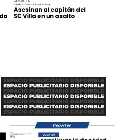
DEPORTES
EL MIÉRCOLES PASADO A LAS 12:04
Asesinan al capitán del
ida
SC Villa en un asalto
Deportes
Deportes
Johnny Herrera felicita a Aníbal