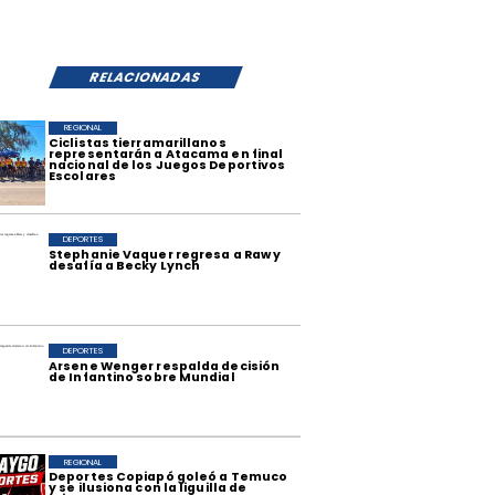
RELACIONADAS
REGIONAL
​Ciclistas tierramarillanos
representarán a Atacama en final
nacional de los Juegos Deportivos
Escolares
DEPORTES
Stephanie Vaquer regresa a Raw y
desafía a Becky Lynch
DEPORTES
Arsene Wenger respalda decisión
de Infantino sobre Mundial
REGIONAL
Deportes Copiapó goleó a Temuco
y se ilusiona con la liguilla de