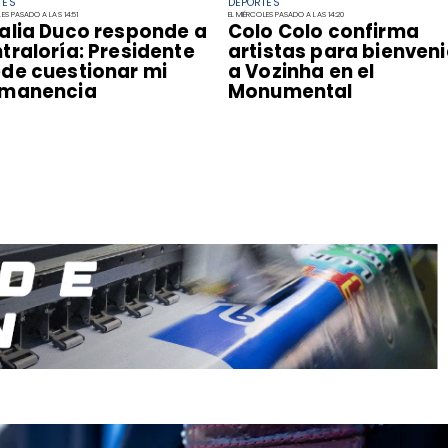
TES
DEPORTES
LES PASADO A LAS 14:51
EL MIÉRCOLES PASADO A LAS 14:20
alia Duco responde a
Colo Colo confirma
traloría: Presidente
artistas para bienven
de cuestionar mi
a Vozinha en el
rmanencia
Monumental