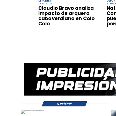
DEPORTES
DEPOR
AYER A LAS 8:28
EL MIÉRCO
Claudio Bravo analiza
Nat
impacto de arquero
Con
caboverdiano en Colo
pue
Colo
pe
Nacional