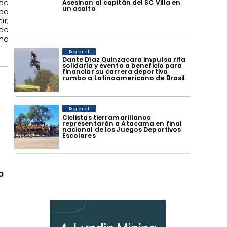
de
Asesinan al capitán del SC Villa en
un asalto
ba
ir,
de
ma
Regional
Dante Díaz Quinzacara impulsa rifa
solidaria y evento a beneficio para
financiar su carrera deportiva
rumbo a Latinoamericano de Brasil.
Regional
​Ciclistas tierramarillanos
representarán a Atacama en final
nacional de los Juegos Deportivos
Escolares
o