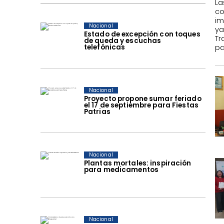
La
c
im
Nacional
ya
Estado de excepción con toques
Tr
de queda y escuchas
telefónicas
pa
Nacional
Proyecto propone sumar feriado
el 17 de septiembre para Fiestas
Patrias
Nacional
Plantas mortales: inspiración
para medicamentos
Nacional