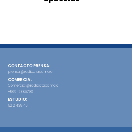
CONTACTO PRENSA:
prensa@radioatacama.cl
COMERCIAL:
Comercial@radioatacama.cl
+56947385793
ESTUDIO:
52 2 438146