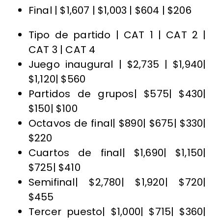
Final | $1,607 | $1,003 | $604 | $206
Tipo de partido | CAT 1 | CAT 2 |
CAT 3 | CAT 4
Juego inaugural | $2,735 | $1,940|
$1,120| $560
Partidos de grupos| $575| $430|
$150| $100
Octavos de final| $890| $675| $330|
$220
Cuartos de final| $1,690| $1,150|
$725| $410
Semifinal| $2,780| $1,920| $720|
$455
Tercer puesto| $1,000| $715| $360|