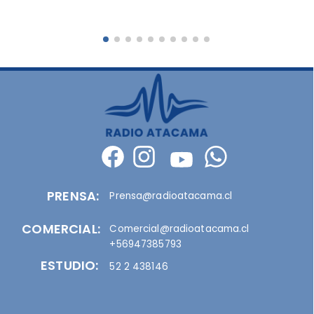
PRENSA:
Prensa@radioatacama.cl
COMERCIAL:
Comercial@radioatacama.cl
+56947385793
ESTUDIO:
52 2 438146