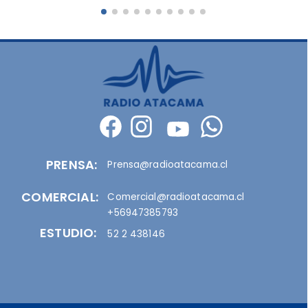
PRENSA:
Prensa@radioatacama.cl
COMERCIAL:
Comercial@radioatacama.cl
+56947385793
ESTUDIO:
52 2 438146