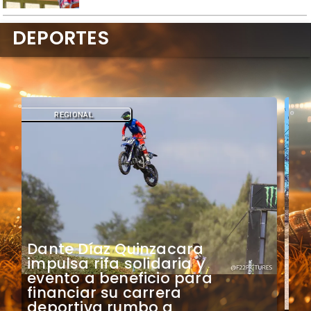
DEPORTES
REGIONAL
​Ciclistas tierramarillanos
representarán a Atacama en
final nacional de los Juegos
Deportivos Escolares