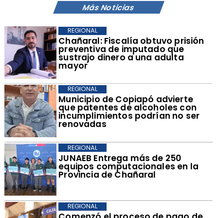
Más Noticias
REGIONAL
Chañaral: Fiscalía obtuvo prisión
preventiva de imputado que
sustrajo dinero a una adulta
mayor
REGIONAL
Municipio de Copiapó advierte
que patentes de alcoholes con
incumplimientos podrían no ser
renovadas
REGIONAL
​JUNAEB Entrega más de 250
equipos computacionales en la
Provincia de Chañaral
REGIONAL
​Comenzó el proceso de pago de