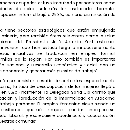
personas ocupadas estuvo impulsado por sectores como
vidades de salud. Además, los asalariados formales
cupación informal bajó a 25,3%, con una disminución de
ma tiene sectores estratégicos que están empujando
a minería, pero también áreas relevantes como la salud
bierno del Presidente José Antonio Kast estamos
 inversión que han estado larga e innecesariamente
sas iniciativas se traduzcan en empleo formal,
amilias de la región. Por eso también es importante
ón Nacional y Desarrollo Económico y Social, con un
la economía y generar más puestos de trabajo”.
calcó que persisten desafíos importantes, especialmente
ama, la tasa de desocupación de las mujeres llegó a
en 5,9%.Finalmente, la Delegada Sofía Cid afirmó que
upación y lareducción de la informalidad en Atacama,
trabajo porhacer. El empleo femenino sigue siendo un
 Necesitamos quemás mujeres puedan incorporarse,
o laboral, y esorequiere coordinación, capacitación,
nuestras comunas”.