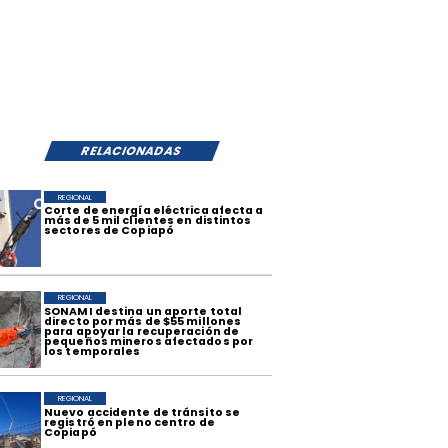
RELACIONADAS
REGIONAL
Corte de energía eléctrica afecta a
más de 5 mil clientes en distintos
sectores de Copiapó
REGIONAL
​SONAMI destina un aporte total
directo por más de $55 millones
para apoyar la recuperación de
pequeños mineros afectados por
los temporales
REGIONAL
​Nuevo accidente de tránsito se
registró en pleno centro de
Copiapó