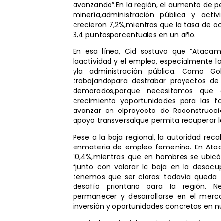
avanzando”.En la región, el aumento de 
minería,administración pública y acti
crecieron 7,2%,mientras que la tasa de o
3,4 puntosporcentuales en un año.
En esa línea, Cid sostuvo que “Ataca
laactividad y el empleo, especialmente l
yla administración pública. Como Go
trabajandopara destrabar proyectos de
demorados,porque necesitamos que e
crecimiento yoportunidades para las f
avanzar en elproyecto de Reconstrucci
apoyo transversalque permita recuperar 
Pese a la baja regional, la autoridad re
enmateria de empleo femenino. En Atac
10,4%,mientras que en hombres se ubicó 
“junto con valorar la baja en la desoc
tenemos que ser claros: todavía queda 
desafío prioritario para la región.
permanecer y desarrollarse en el mercad
inversión y oportunidades concretas en 