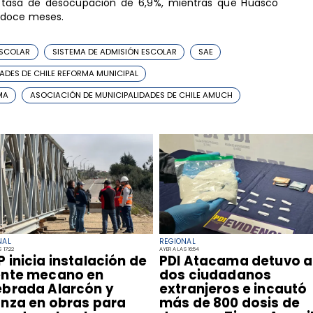
na tasa de desocupación de 6,9%, mientras que Huasco
 doce meses.
ESCOLAR
SISTEMA DE ADMISIÓN ESCOLAR
SAE
ADES DE CHILE REFORMA MUNICIPAL
MA
ASOCIACIÓN DE MUNICIPALIDADES DE CHILE AMUCH
NAL
REGIONAL
 17:22
AYER A LAS 16:54
P inicia instalación de
​PDI Atacama detuvo a
nte mecano en
dos ciudadanos
brada Alarcón y
extranjeros e incautó
nza en obras para
más de 800 dosis de