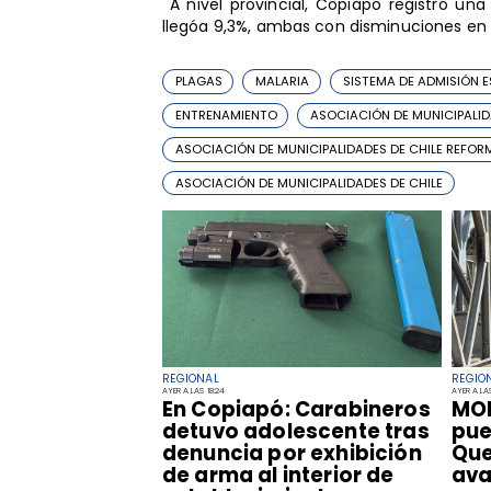
A nivel provincial, Copiapó registró u
llegóa 9,3%, ambas con disminuciones en
PLAGAS
MALARIA
SISTEMA DE ADMISIÓN 
ENTRENAMIENTO
ASOCIACIÓN DE MUNICIPALID
ASOCIACIÓN DE MUNICIPALIDADES DE CHILE REFOR
ASOCIACIÓN DE MUNICIPALIDADES DE CHILE
REGIONAL
REGIO
AYER A LAS 18:24
AYER A LAS
​En Copiapó: Carabineros
​MO
detuvo adolescente tras
pue
denuncia por exhibición
Que
de arma al interior de
ava