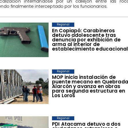
scalización internándose por un callejón entre las roc
endo finalmente interceptado por los funcionarios.
Regional
​En Copiapó: Carabineros
detuvo adolescente tras
denuncia por exhibición de
arma al interior de
establecimiento educaciona
Regional
​MOP inicia instalación de
puente mecano en Quebrad
Alarcón y avanza en obras
para segunda estructura en
Los Loros
Regional
​PDI Atacama detuvo a dos