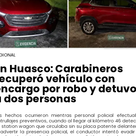
GIONAL
​En Huasco: Carabineros
recuperó vehículo con
encargo por robo y detuv
a dos personas
os hechos ocurrieron mientras personal policial efectu
trullajes preventivos, cuando al llegar al kilómetro 46 dete
 station wagon que circulaba sin su placa patente delante
 advertir la presencia policial, el conductor intentó evadir