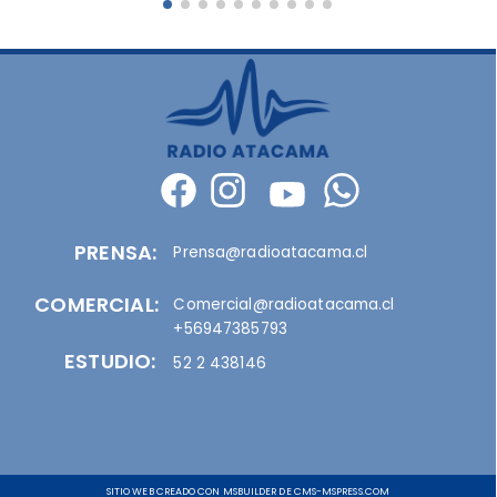
PRENSA:
Prensa@radioatacama.cl
COMERCIAL:
Comercial@radioatacama.cl
+56947385793
ESTUDIO:
52 2 438146
SITIO WEB CREADO CON MSBUILDER DE CMS-MSPRESS.COM