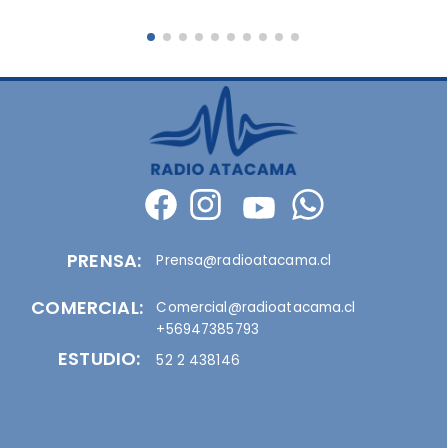
PRENSA:
Prensa@radioatacama.cl
COMERCIAL:
Comercial@radioatacama.cl
+56947385793
ESTUDIO:
52 2 438146