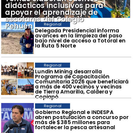
didácticos inclusivos para
apoyar el aprendizaje de
escolares del Colegio
Pehuén
Regional
​Delegada Presidencial informa
avances en la limpieza del paso
bajo nivel de acceso a Totoral en
la Ruta 5 Norte
Regional
​Lundin Mining desarrolla
Programa de Capacitación
Comunitaria 2026 que beneficiará
a más de 400 vecinos y vecinas
de Tierra Amarilla, Caldera y
Copiapó
Regional
​Gobierno Regional e INDESPA
abren postulación a concurso por
más de $385 millones para
fortalecer la pesca artesanal