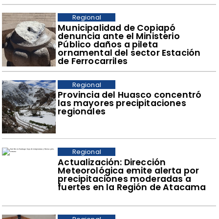
Regional
Municipalidad de Copiapó
denuncia ante el Ministerio
Público daños a pileta
ornamental del sector Estación
de Ferrocarriles
Regional
Provincia del Huasco concentró
las mayores precipitaciones
regionales
Regional
Actualización: Dirección
Meteorológica emite alerta por
precipitaciones moderadas a
fuertes en la Región de Atacama