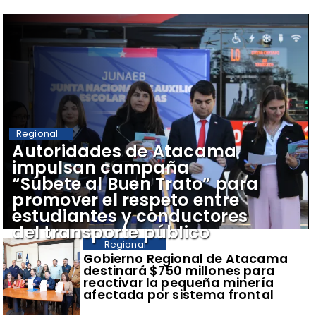
Regional
Autoridades de Atacama
impulsan campaña
“Súbete al Buen Trato” para
promover el respeto entre
estudiantes y conductores
del transporte público
Regional
Gobierno Regional de Atacama
destinará $750 millones para
reactivar la pequeña minería
afectada por sistema frontal