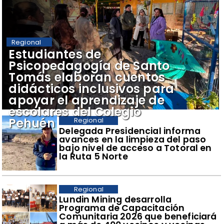
Regional
​Estudiantes de
Psicopedagogía de Santo
Tomás elaboran cuentos
didácticos inclusivos para
apoyar el aprendizaje de
escolares del Colegio
Pehuén
Regional
​Delegada Presidencial informa
avances en la limpieza del paso
bajo nivel de acceso a Totoral en
la Ruta 5 Norte
Regional
​Lundin Mining desarrolla
Programa de Capacitación
Comunitaria 2026 que beneficiará