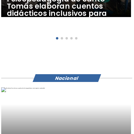
Tomás elaboran cuentos
didácticos inclusivos para
apoyar el aprendizaje de
escolares del Colegio Pehuén
Nacional