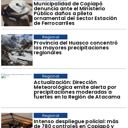
Municipalidad de Copiapó
denuncia ante el Ministerio
Público daños a pileta
ornamental del sector Estación
de Ferrocarriles
Regional
Provincia del Huasco concentró
las mayores precipitaciones
regionales
Regional
Actualización: Dirección
Meteorológica emite alerta por
precipitaciones moderadas a
fuertes en la Región de Atacama
Regional
Intenso despliegue policial: más
de 780 controles en Copiapó y