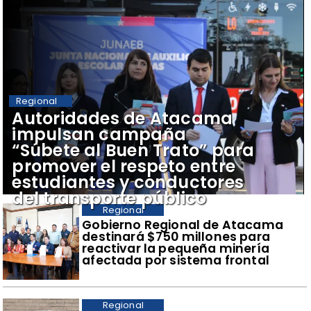
Regional
Autoridades de Atacama
impulsan campaña
“Súbete al Buen Trato” para
promover el respeto entre
estudiantes y conductores
del transporte público
Regional
Gobierno Regional de Atacama
destinará $750 millones para
reactivar la pequeña minería
afectada por sistema frontal
Regional