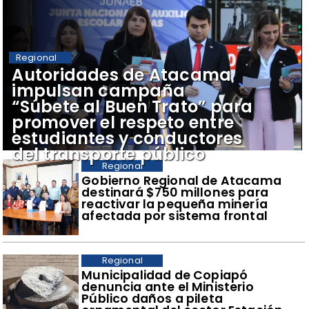
Regional
Autoridades de Atacama
impulsan campaña
“Súbete al Buen Trato” para
promover el respeto entre
estudiantes y conductores
del transporte público
Regional
Gobierno Regional de Atacama
destinará $750 millones para
reactivar la pequeña minería
afectada por sistema frontal
Regional
Municipalidad de Copiapó
denuncia ante el Ministerio
Público daños a pileta