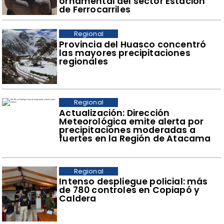
ornamental del sector Estación
de Ferrocarriles
Regional
Provincia del Huasco concentró
las mayores precipitaciones
regionales
Regional
Actualización: Dirección
Meteorológica emite alerta por
precipitaciones moderadas a
fuertes en la Región de Atacama
Regional
Intenso despliegue policial: más
de 780 controles en Copiapó y
Caldera