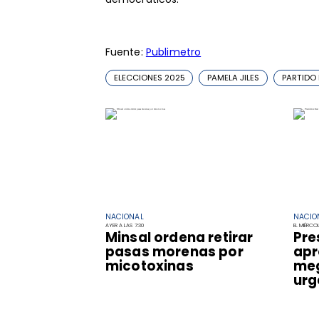
Fuente:
Publimetro
ELECCIONES 2025
PAMELA JILES
PARTIDO 
NACIONAL
NACIO
AYER A LAS 7:30
EL MIÉRCO
Minsal ordena retirar
Pre
pasas morenas por
apr
micotoxinas
me
urg