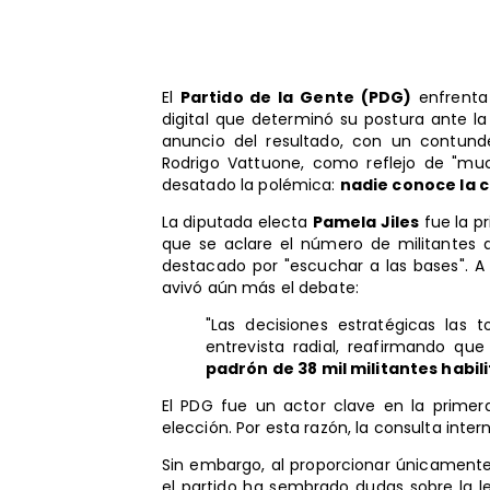
El
Partido de la Gente (PDG)
enfrenta 
digital que determinó su postura ante la
anuncio del resultado, con un contunde
Rodrigo Vattuone, como reflejo de "much
desatado la polémica:
nadie conoce la 
La diputada electa
Pamela Jiles
fue la pr
que se aclare el número de militantes 
destacado por "escuchar a las bases". A
avivó aún más el debate:
"Las decisiones estratégicas las 
entrevista radial, reafirmando qu
padrón de 38 mil militantes habil
El PDG fue un actor clave en la primer
elección. Por esta razón, la consulta inte
Sin embargo, al proporcionar únicamente 
el partido ha sembrado dudas sobre la le