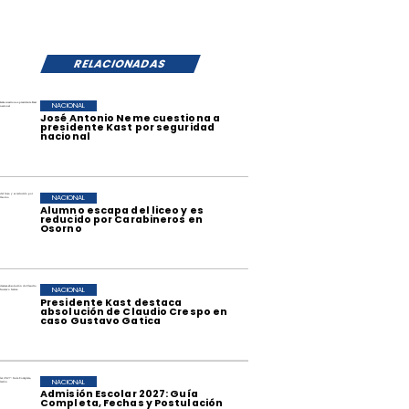
RELACIONADAS
NACIONAL
José Antonio Neme cuestiona a
presidente Kast por seguridad
nacional
NACIONAL
Alumno escapa del liceo y es
reducido por Carabineros en
Osorno
NACIONAL
Presidente Kast destaca
absolución de Claudio Crespo en
caso Gustavo Gatica
NACIONAL
Admisión Escolar 2027: Guía
Completa, Fechas y Postulación