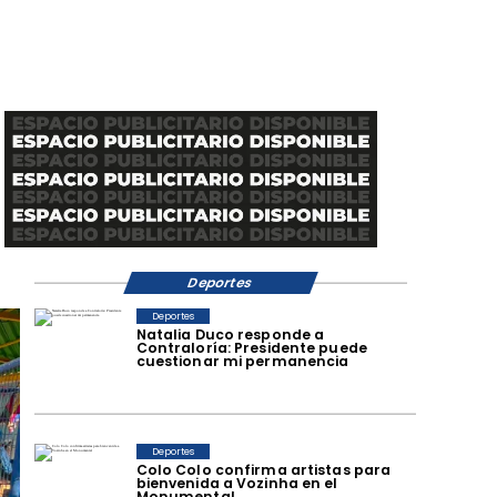
Deportes
Deportes
Natalia Duco responde a
Contraloría: Presidente puede
cuestionar mi permanencia
Deportes
Colo Colo confirma artistas para
bienvenida a Vozinha en el
Monumental