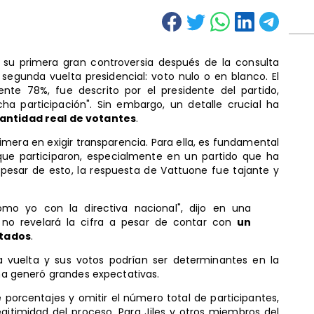
su primera gran controversia después de la consulta
 segunda vuelta presidencial: voto nulo o en blanco. El
nte 78%, fue descrito por el presidente del partido,
a participación". Sin embargo, un detalle crucial ha
cantidad real de votantes
.
imera en exigir transparencia. Para ella, es fundamental
que participaron, especialmente en un partido que ha
 pesar de esto, la respuesta de Vattuone fue tajante y
tomo yo con la directiva nacional", dijo en una
e no revelará la cifra a pesar de contar con
un
itados
.
a vuelta y sus votos podrían ser determinantes en la
rna generó grandes expectativas.
porcentajes y omitir el número total de participantes,
gitimidad del proceso. Para Jiles y otros miembros del