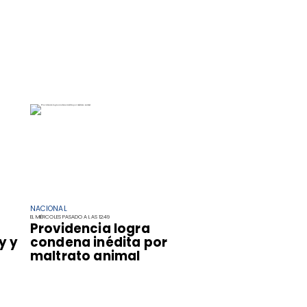
NACIONAL
EL MIÉRCOLES PASADO A LAS 12:49
Providencia logra
y y
condena inédita por
maltrato animal