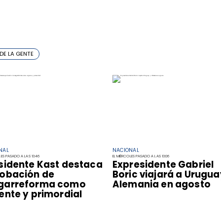
DE LA GENTE
NAL
NACIONAL
LES PASADO A LAS 13:46
EL MIÉRCOLES PASADO A LAS 13:06
sidente Kast destaca
Expresidente Gabriel
obación de
Boric viajará a Urugua
garreforma como
Alemania en agosto
ente y primordial