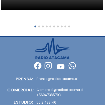
PRENSA:
Prensa@radioatacama.cl
COMERCIAL:
Comercial@radioatacama.cl
+56947385793
ESTUDIO:
52 2 438146