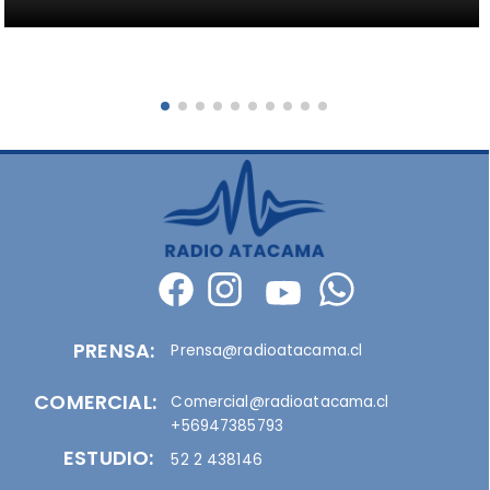
PRENSA:
Prensa@radioatacama.cl
COMERCIAL:
Comercial@radioatacama.cl
+56947385793
ESTUDIO:
52 2 438146