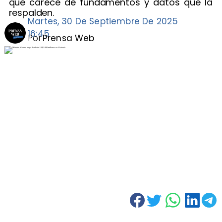
que carece de fundamentos y datos que la
respalden.
Martes, 30 De Septiembre De 2025
16:45
Por
Prensa Web