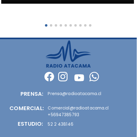
PRENSA:
Prensa@radioatacama.cl
COMERCIAL:
Comercial@radioatacama.cl
+56947385793
ESTUDIO:
52 2 438146