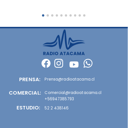
PRENSA:
Prensa@radioatacama.cl
COMERCIAL:
Comercial@radioatacama.cl
+56947385793
ESTUDIO:
52 2 438146