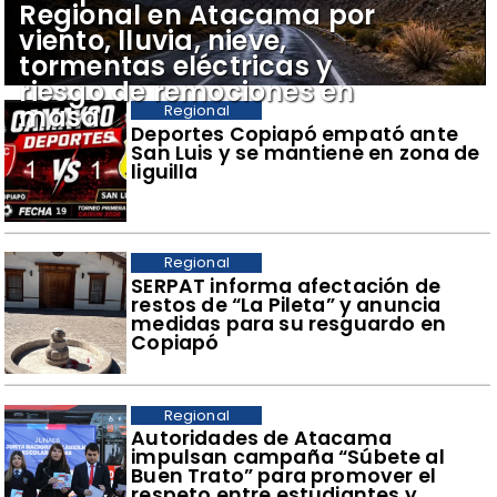
Regional en Atacama por
viento, lluvia, nieve,
tormentas eléctricas y
riesgo de remociones en
masa
Regional
Deportes Copiapó empató ante
San Luis y se mantiene en zona de
liguilla
Regional
SERPAT informa afectación de
restos de “La Pileta” y anuncia
medidas para su resguardo en
Copiapó
Regional
Autoridades de Atacama
impulsan campaña “Súbete al
Buen Trato” para promover el
respeto entre estudiantes y