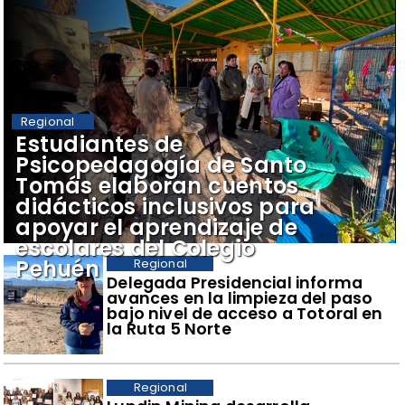
Regional
​Estudiantes de
Psicopedagogía de Santo
Tomás elaboran cuentos
didácticos inclusivos para
apoyar el aprendizaje de
escolares del Colegio
Pehuén
Regional
​Delegada Presidencial informa
avances en la limpieza del paso
bajo nivel de acceso a Totoral en
la Ruta 5 Norte
Regional