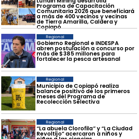
​Lundin Mining desarrolla
Programa de Capacitación
Comunitaria 2026 que beneficiará
a más de 400 vecinos y vecinas
de Tierra Amarilla, Caldera y
Copiapó
Regional
​Gobierno Regional e INDESPA
abren postulación a concurso por
más de $385 millones para
fortalecer la pesca artesanal
Regional
​Municipio de Copiapó realiza
balance positivo de los primeros
meses del Programa de
Recolección Selectiva
Regional
​“La abuela Clorofila” y “La Ciudad
Revoltijo” acercaron a niños y