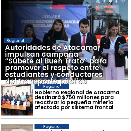
Regional
Autoridades de Atacama
impulsan campaña
“Súbete al Buen Trato” para
promover el respeto entre
estudiantes y conductores
del transporte público
Regional
Gobierno Regional de Atacama
destinará $750 millones para
reactivar la pequeña minería
afectada por sistema frontal
Regional