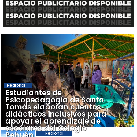
Regional
​Estudiantes de
Psicopedagogía de Santo
Tomás elaboran cuentos
didácticos inclusivos para
apoyar el aprendizaje de
escolares del Colegio
Pehuén
Regional