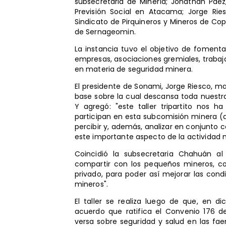
subsecretaria de Minería; Jonathan Páez,
Previsión Social en Atacama; Jorge Ries
Sindicato de Pirquineros y Mineros de Copi
de Sernageomin.
La instancia tuvo el objetivo de fomenta
empresas, asociaciones gremiales, trabaja
en materia de seguridad minera.
El presidente de Sonami, Jorge Riesco, ma
base sobre la cual descansa toda nuestra 
Y agregó: "este taller tripartito nos 
participan en esta subcomisión minera (
percibir y, además, analizar en conjunto c
este importante aspecto de la actividad 
Coincidió la subsecretaria Chahuán al
compartir con los pequeños mineros, con
privado, para poder así mejorar las con
mineros".
El taller se realiza luego de que, en 
acuerdo que ratifica el Convenio 176 de
versa sobre seguridad y salud en las fa