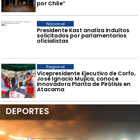
por Chile”
Nacional
Presidente Kast analiza indultos
solicitados por parlamentarios
oficialistas
Regional
​Vicepresidente Ejecutivo de Corfo,
José Ignacio Mujica, conoce
innovadora Planta de Pirólisis en
Atacama
DEPORTES