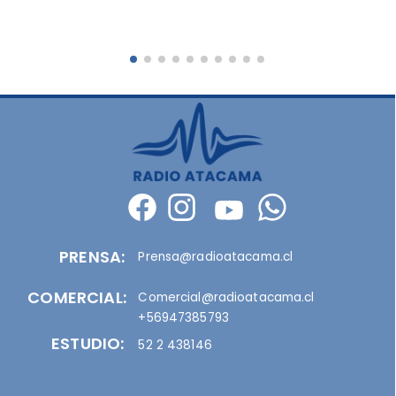
PRENSA:
Prensa@radioatacama.cl
COMERCIAL:
Comercial@radioatacama.cl
+56947385793
ESTUDIO:
52 2 438146