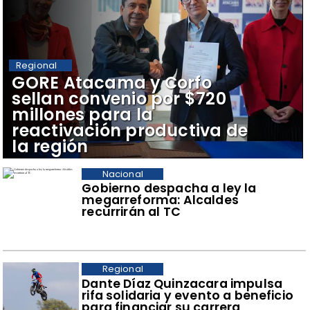
Regional
​GORE Atacama y Corfo
sellan convenio por $720
millones para la
reactivación productiva de
la región
Nacional
Gobierno despacha a ley la
megarreforma: Alcaldes
recurrirán al TC
Regional
Dante Díaz Quinzacara impulsa
rifa solidaria y evento a beneficio
para financiar su carrera