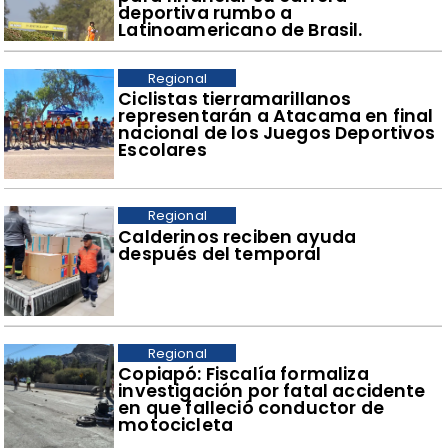
deportiva rumbo a
Latinoamericano de Brasil.
Regional
​Ciclistas tierramarillanos
representarán a Atacama en final
nacional de los Juegos Deportivos
Escolares
Regional
​Calderinos reciben ayuda
después del temporal
Regional
​Copiapó: Fiscalía formaliza
investigación por fatal accidente
en que falleció conductor de
motocicleta