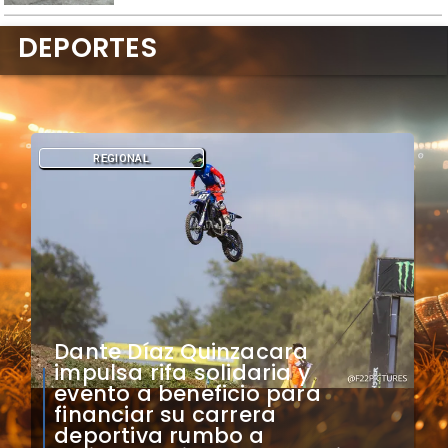
DEPORTES
REGIONAL
​Ciclistas tierramarillanos
representarán a Atacama en
final nacional de los Juegos
Deportivos Escolares