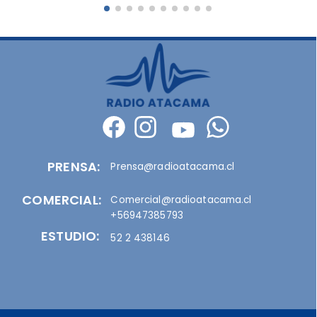
PRENSA:
Prensa@radioatacama.cl
COMERCIAL:
Comercial@radioatacama.cl
+56947385793
ESTUDIO:
52 2 438146