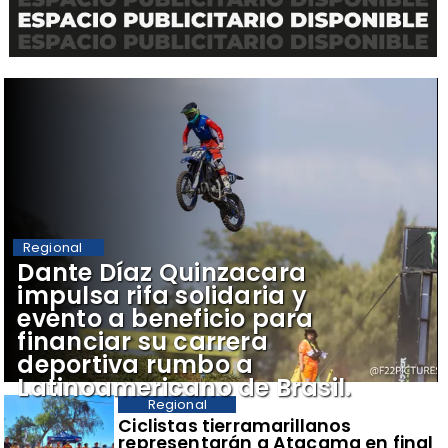
Regional
Dante Díaz Quinzacara
impulsa rifa solidaria y
evento a beneficio para
financiar su carrera
deportiva rumbo a
Latinoamericano de Brasil.
Regional
​Ciclistas tierramarillanos
representarán a Atacama en final