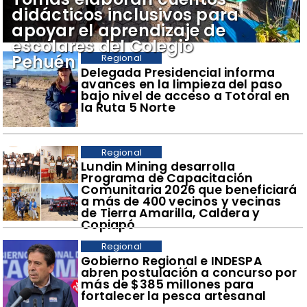
didácticos inclusivos para
apoyar el aprendizaje de
escolares del Colegio
Pehuén
Regional
​Delegada Presidencial informa
avances en la limpieza del paso
bajo nivel de acceso a Totoral en
la Ruta 5 Norte
Regional
​Lundin Mining desarrolla
Programa de Capacitación
Comunitaria 2026 que beneficiará
a más de 400 vecinos y vecinas
de Tierra Amarilla, Caldera y
Copiapó
Regional
​Gobierno Regional e INDESPA
abren postulación a concurso por
más de $385 millones para
fortalecer la pesca artesanal