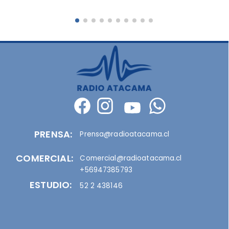
PRENSA:
Prensa@radioatacama.cl
COMERCIAL:
Comercial@radioatacama.cl
+56947385793
ESTUDIO:
52 2 438146