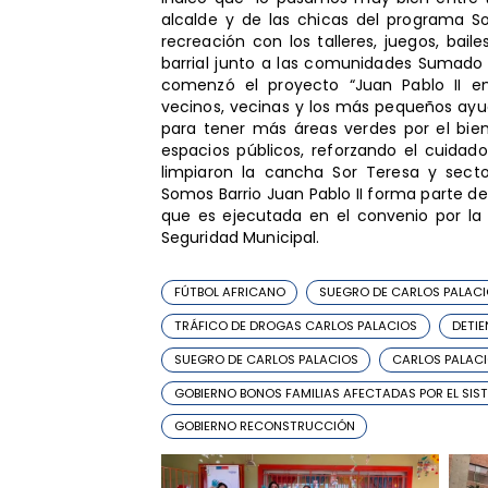
alcalde y de las chicas del programa S
recreación con los talleres, juegos, baile
barrial junto a las comunidades Sumado a
comenzó el proyecto “Juan Pablo II e
vecinos, vecinas y los más pequeños ayu
para tener más áreas verdes por el bie
espacios públicos, reforzando el cuidad
limpiaron la cancha Sor Teresa y sec
Somos Barrio Juan Pablo II forma parte de 
que es ejecutada en el convenio por la 
Seguridad Municipal.
FÚTBOL AFRICANO
SUEGRO DE CARLOS PALACI
TRÁFICO DE DROGAS CARLOS PALACIOS
DETIE
SUEGRO DE CARLOS PALACIOS
CARLOS PALAC
GOBIERNO BONOS FAMILIAS AFECTADAS POR EL SIS
GOBIERNO RECONSTRUCCIÓN