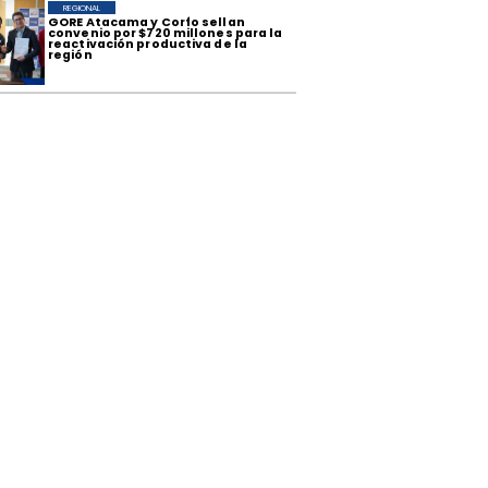
REGIONAL
​GORE Atacama y Corfo sellan
convenio por $720 millones para la
reactivación productiva de la
región