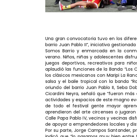
Una gran convocatoria tuvo en los diferen
barrio Juan Pablo II”, iniciativa gestiona
Somos Barrio y enmarcada en la conme
verano. Niños, niñas y adolescentes disfru
juegos deportivos, recreativos para niño
aplaudió las funciones de la Banda “Los 
los clásicos mexicanos con Maripi La Ranch
salsa y el baile tropical con la banda “R
oriundo del barrio Juan Pablo II, Seba Dob
Cicardini Neyra, señaló que “fueron más 
actividades y espacios de este magno even
de todo el festival gente mayor apren
aprendieron del arte circenses o jugaron 
Calle Papa Pablo IV, vecinos y vecinas di
de apoyar a emprendedores locales y dis
Por su parte, Jorge Campos Santander, pr
indicó que “lo pasamos muy bien entre 