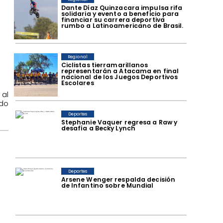
Dante Díaz Quinzacara impulsa rifa
solidaria y evento a beneficio para
financiar su carrera deportiva
rumbo a Latinoamericano de Brasil.
Regional
​Ciclistas tierramarillanos
representarán a Atacama en final
nacional de los Juegos Deportivos
Escolares
 al
do
Deportes
Stephanie Vaquer regresa a Raw y
desafía a Becky Lynch
a
Deportes
Arsene Wenger respalda decisión
de Infantino sobre Mundial