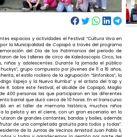
tes espacios y actividades el Festival “Cultura Viva en
da por la Municipalidad de Copiapó a través del programa
moración del Día de los Patrimonios del periodo de
taron de los talleres de circo de Kaledoscopio Circo, los
s, niñas y adolescentes. Durante la jornada el público
Chuckys”, grupo compuesto por jóvenes de 11 a 16 años,
erita, el estilo rockero de la agrupación “Sinfonikos”, la
odrigo Espejo y la Nueva Rumba” y el artista del trap y
le R. Sobre este festival, el alcalde de Copiapó, Maglio
de 400 personas las que participaron en las diferentes
to barrial que duró cerca de 10 horas. En el transcurso
dió en el taller de memoria histórica, muchos niños
a la pelota y en el cierre, con un gran escenario en la
sfrutaron de grandes cantantes, bandas y bailes, además
frutar de una completada gratuita para todos y todas”.
esidente de la Juntas de Vecinos Amistad Juan Pablo II,
todos y todas y agradecemos la gestión por parte del