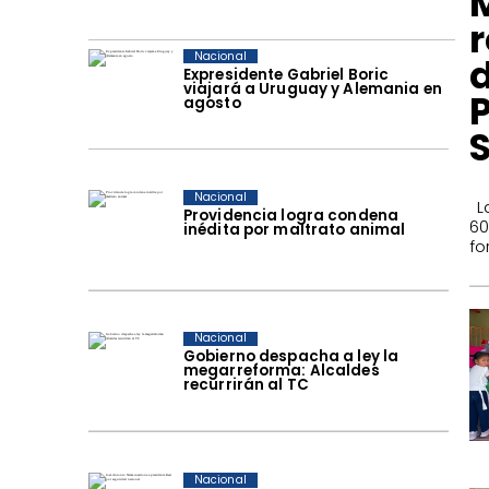
r
Nacional
Expresidente Gabriel Boric
viajará a Uruguay y Alemania en
agosto
Nacional
​ 
Providencia logra condena
60
inédita por maltrato animal
fo
Nacional
Gobierno despacha a ley la
megarreforma: Alcaldes
recurrirán al TC
Nacional