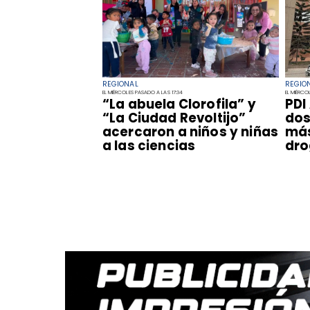
REGIONAL
REGIO
EL MIÉRCOLES PASADO A LAS 17:34
EL MIÉRCO
​“La abuela Clorofila” y
​PD
“La Ciudad Revoltijo”
dos
acercaron a niños y niñas
más
a las ciencias
dro