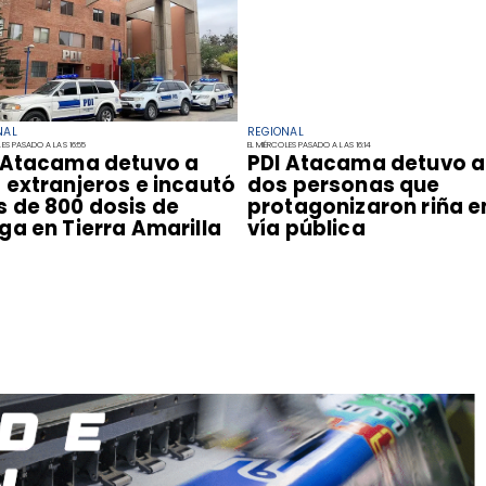
NAL
REGIONAL
LES PASADO A LAS 16:55
EL MIÉRCOLES PASADO A LAS 16:14
I Atacama detuvo a
PDI Atacama detuvo a
 extranjeros e incautó
dos personas que
 de 800 dosis de
protagonizaron riña e
ga en Tierra Amarilla
vía pública