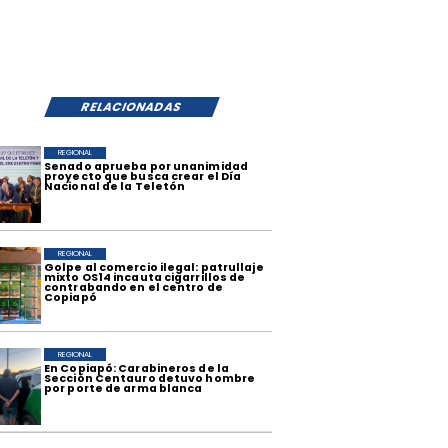
RELACIONADAS
REGIONAL
​Senado aprueba por unanimidad
proyecto que busca crear el Día
Nacional de la Teletón
REGIONAL
Golpe al comercio ilegal: patrullaje
mixto OS14 incauta cigarrillos de
contrabando en el centro de
Copiapó
REGIONAL
En Copiapó: Carabineros de la
Sección Centauro detuvo hombre
por porte de arma blanca