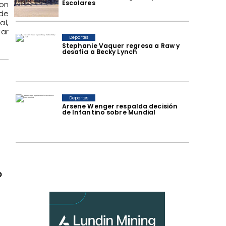
Escolares
con
 de
al,
ar
Deportes
Stephanie Vaquer regresa a Raw y
desafía a Becky Lynch
Deportes
Arsene Wenger respalda decisión
de Infantino sobre Mundial
o