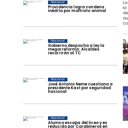
La
Nacional
Providencia logra condena
la
inédita por maltrato animal
de
a
co
Nacional
Gobierno despacha a ley la
megarreforma: Alcaldes
recurrirán al TC
Nacional
José Antonio Neme cuestiona a
presidente Kast por seguridad
nacional
Nacional
Alumno escapa del liceo y es
reducido por Carabineros en