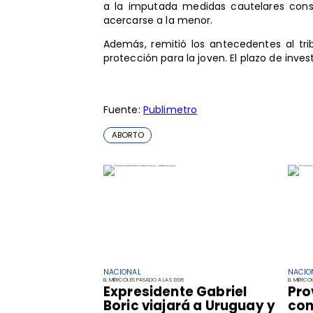
a la imputada medidas cautelares consis
acercarse a la menor.
Además, remitió los antecedentes al tri
protección para la joven. El plazo de inves
Fuente:
Publimetro
ABORTO
NACIONAL
NACIO
EL MIÉRCOLES PASADO A LAS 13:06
EL MIÉRCO
Expresidente Gabriel
Pro
Boric viajará a Uruguay y
con