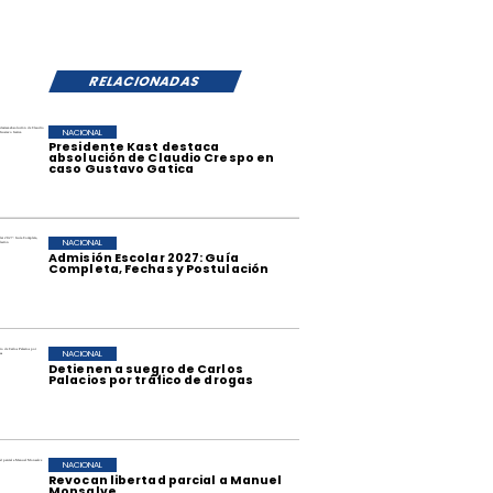
RELACIONADAS
NACIONAL
Presidente Kast destaca
absolución de Claudio Crespo en
caso Gustavo Gatica
NACIONAL
Admisión Escolar 2027: Guía
Completa, Fechas y Postulación
NACIONAL
Detienen a suegro de Carlos
Palacios por tráfico de drogas
NACIONAL
Revocan libertad parcial a Manuel
Monsalve