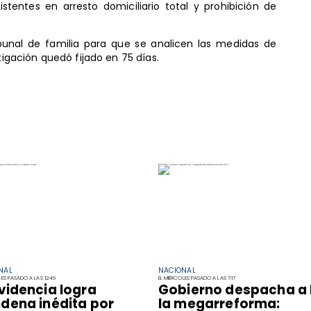
tentes en arresto domiciliario total y prohibición de
bunal de familia para que se analicen las medidas de
tigación quedó fijado en 75 días.
NAL
NACIONAL
LES PASADO A LAS 12:49
EL MIÉRCOLES PASADO A LAS 7:17
videncia logra
Gobierno despacha a 
dena inédita por
la megarreforma: