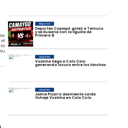
Regional
Deportes Copiapó goleó a Temuco
y se ilusiona con la liguilla de
ras
Primera B
el
Día
asu
Deportes
Vozinha llega a Colo Colo
generando locura entre los hinchas
n
Deportes
Jaime Pizarro desmiente caída
fichaje Vozinha en Colo Colo
a