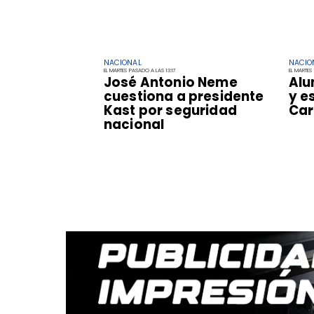
NACIONAL
NACIO
EL MARTES PASADO A LAS 13:17
EL MARTES 
José Antonio Neme
Alu
cuestiona a presidente
y e
Kast por seguridad
Car
nacional