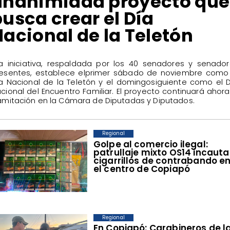
unanimidad proyecto que
usca crear el Día
acional de la Teletón
La iniciativa, respaldada por los 40 senadores y senado
esentes, establece elprimer sábado de noviembre como 
a Nacional de la Teletón y el domingosiguiente como el 
cional del Encuentro Familiar. El proyecto continuará ahor
amitación en la Cámara de Diputadas y Diputados.
Regional
Golpe al comercio ilegal:
patrullaje mixto OS14 incauta
cigarrillos de contrabando e
el centro de Copiapó
Regional
En Copiapó: Carabineros de l