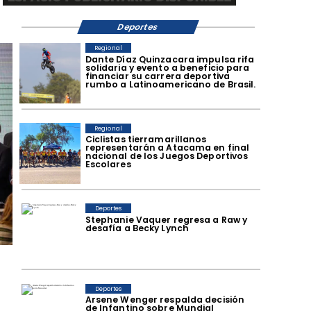
Deportes
Regional
Dante Díaz Quinzacara impulsa rifa
solidaria y evento a beneficio para
financiar su carrera deportiva
rumbo a Latinoamericano de Brasil.
Regional
​Ciclistas tierramarillanos
representarán a Atacama en final
nacional de los Juegos Deportivos
Escolares
Deportes
Stephanie Vaquer regresa a Raw y
desafía a Becky Lynch
Deportes
Arsene Wenger respalda decisión
de Infantino sobre Mundial