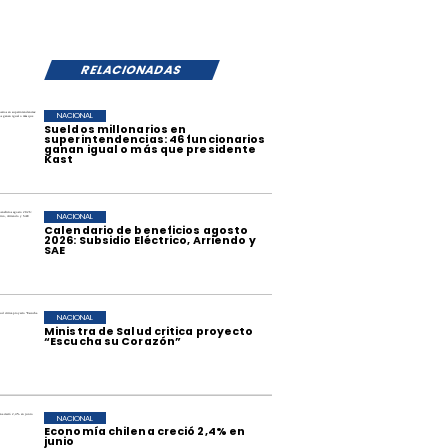
RELACIONADAS
NACIONAL
Sueldos millonarios en
superintendencias: 46 funcionarios
ganan igual o más que presidente
Kast
NACIONAL
Calendario de beneficios agosto
2026: Subsidio Eléctrico, Arriendo y
SAE
NACIONAL
Ministra de Salud critica proyecto
“Escucha su Corazón”
NACIONAL
Economía chilena creció 2,4% en
junio