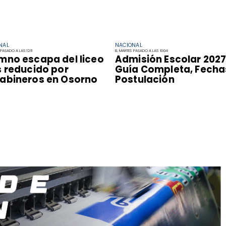
NAL
NACIONAL
PASADO A LAS 12:11
EL MARTES PASADO A LAS 10:04
mno escapa del liceo
Admisión Escolar 2027
s reducido por
Guía Completa, Fecha
abineros en Osorno
Postulación