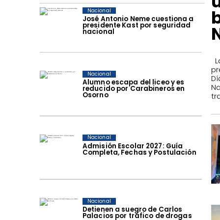
b
Nacional
José Antonio Neme cuestiona a
presidente Kast por seguridad
N
nacional
​ 
pr
Nacional
Dí
Alumno escapa del liceo y es
Na
reducido por Carabineros en
Osorno
tr
Nacional
Admisión Escolar 2027: Guía
Completa, Fechas y Postulación
Nacional
Detienen a suegro de Carlos
Palacios por tráfico de drogas