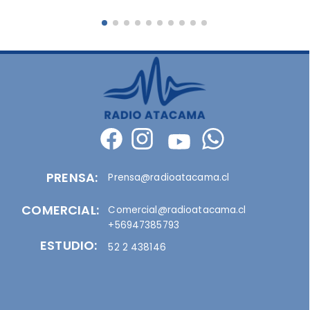
PRENSA:
Prensa@radioatacama.cl
COMERCIAL:
Comercial@radioatacama.cl
+56947385793
ESTUDIO:
52 2 438146