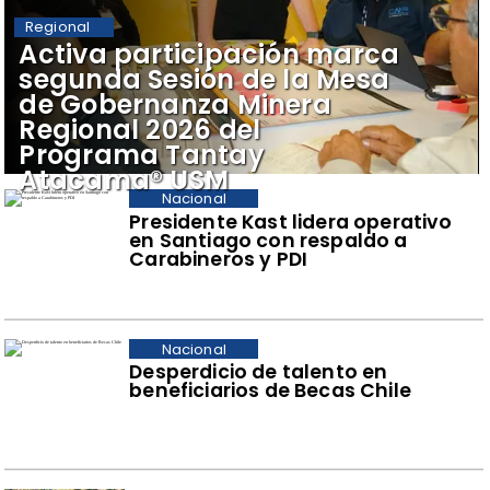
Regional
​Activa participación marca
segunda Sesión de la Mesa
de Gobernanza Minera
Regional 2026 del
Programa Tantay
Atacama® USM
Nacional
Presidente Kast lidera operativo
en Santiago con respaldo a
Carabineros y PDI
Nacional
Desperdicio de talento en
beneficiarios de Becas Chile