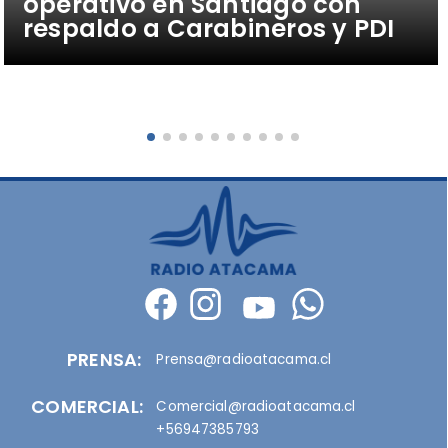
operativo en Santiago con
respaldo a Carabineros y PDI
PRENSA:
Prensa@radioatacama.cl
COMERCIAL:
Comercial@radioatacama.cl
+56947385793