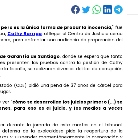
, pero es la única forma de probar la inocencia
," fue
ipú,
Cathy Barriga
, al llegar al Centro de Justicia cerca
brero, para enfrentar una audiencia de preparación del
de Garantía de Santiago
, donde se espera que tanto
ntes presenten las pruebas contra la gestión de Cathy
 la fiscalía, se realizaron diversos delitos de corrupción
.
 Estado (CDE) pidió una pena de 37 años de cárcel para
lugar.
 ver "
cómo se desarrollan los juicios primero (...) se
es, para eso es el juicio, y los medios a veces
r durante la jornada de este martes en el tribunal,
a defensa de la exalcaldesa pida la reapertura de la
 plazos y suspender momentáneamente la preparación y