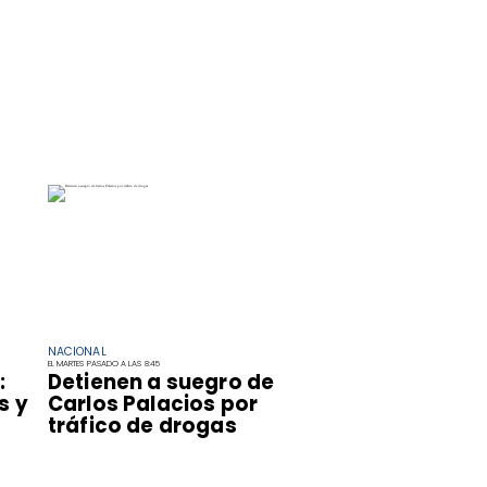
NACIONAL
EL MARTES PASADO A LAS 8:45
:
Detienen a suegro de
s y
Carlos Palacios por
tráfico de drogas