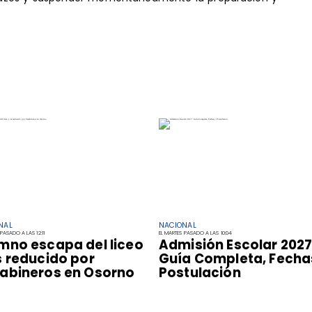
NAL
NACIONAL
PASADO A LAS 12:11
EL MARTES PASADO A LAS 10:04
mno escapa del liceo
Admisión Escolar 2027
s reducido por
Guía Completa, Fecha
abineros en Osorno
Postulación