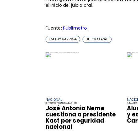
el inicio del juicio oral.
Fuente:
Publimetro
CATHY BARRIGA
JUICIO ORAL
NACIONAL
NACIO
EL MARTES PASADO A LAS 13:17
EL MARTES 
José Antonio Neme
Alu
cuestiona a presidente
y e
Kast por seguridad
Car
nacional