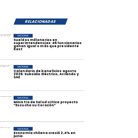
RELACIONADAS
NACIONAL
Sueldos millonarios en
superintendencias: 46 funcionarios
ganan igual o más que presidente
Kast
NACIONAL
Calendario de beneficios agosto
2026: Subsidio Eléctrico, Arriendo y
SAE
NACIONAL
Ministra de Salud critica proyecto
“Escucha su Corazón”
NACIONAL
Economía chilena creció 2,4% en
junio