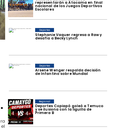
representarán a Atacama en final
nacional de los Juegos Deportivos
Escolares
Deportes
Stephanie Vaquer regresa a Raw y
desafía a Becky Lynch
Deportes
Arsene Wenger respalda decisión
de Infantino sobre Mundial
.
Regional
Deportes Copiapó goleó a Temuco
y se ilusiona con la liguilla de
Primera B
era
el