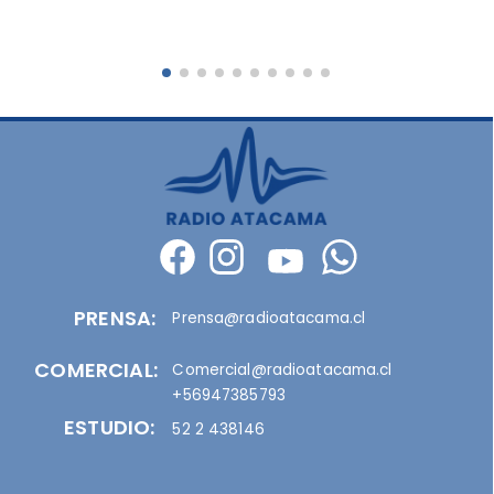
PRENSA:
Prensa@radioatacama.cl
COMERCIAL:
Comercial@radioatacama.cl
+56947385793
ESTUDIO:
52 2 438146