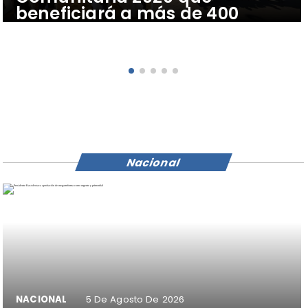
beneficiará a más de 400
vecinos y vecinas de Tierra
Amarilla, Caldera y Copiapó
Nacional
NACIONAL
5 De Agosto De 2026