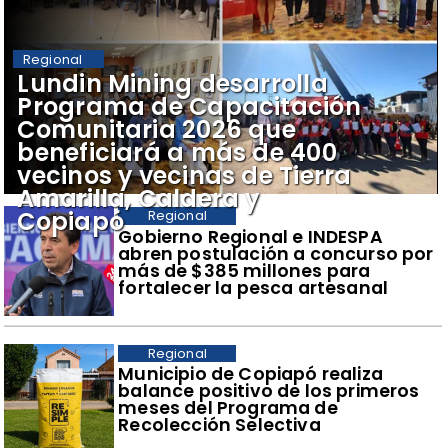
Regional
​Lundin Mining desarrolla
Programa de Capacitación
Comunitaria 2026 que
beneficiará a más de 400
vecinos y vecinas de Tierra
Amarilla, Caldera y
Copiapó
Regional
​Gobierno Regional e INDESPA
abren postulación a concurso por
más de $385 millones para
fortalecer la pesca artesanal
Regional
​Municipio de Copiapó realiza
balance positivo de los primeros
meses del Programa de
Recolección Selectiva