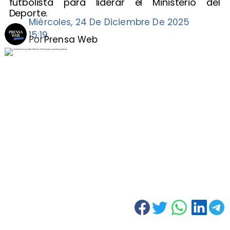
futbolista para liderar el Ministerio del
Deporte.
Miércoles, 24 De Diciembre De 2025
15:19
Por
Prensa Web