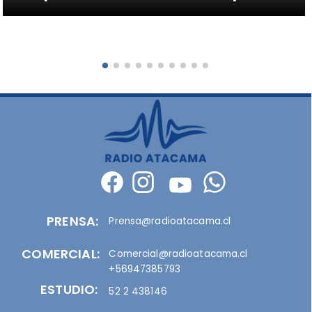
PRENSA:
Prensa@radioatacama.cl
COMERCIAL:
Comercial@radioatacama.cl
+56947385793
ESTUDIO:
52 2 438146