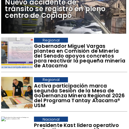
​Nuevo accidente de
tránsito se registró en pleno
centro de Copiapó
Regional
​Gobernador Miguel Vargas
plantea en Comisión de Minería
del Senado apoyos concretos
para reactivar la pequeña minería
de Atacama
Regional
​Activa participación marca
segunda Sesión de la Mesa de
Gobernanza Minera Regional 2026
del Programa Tantay Atacama®
USM
Nacional
Presidente Kast lidera operativo