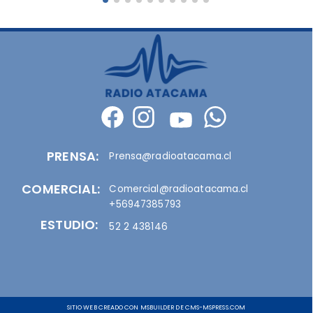
PRENSA:
Prensa@radioatacama.cl
COMERCIAL:
Comercial@radioatacama.cl
+56947385793
ESTUDIO:
52 2 438146
SITIO WEB CREADO CON MSBUILDER DE CMS-MSPRESS.COM