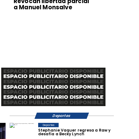
Revocan libertad parcial
a Manuel Monsalve
Deportes
Deportes
Stephanie Vaquer regresa a Raw y
desafía a Becky Lynch