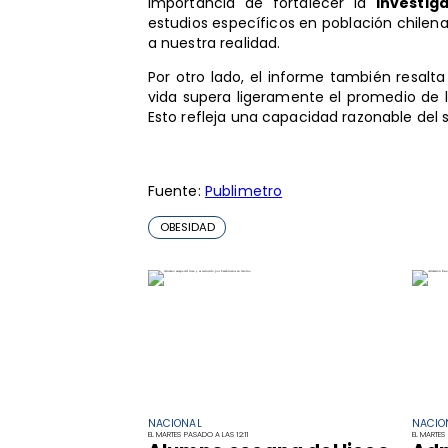
importancia de fortalecer la
investig
estudios específicos en población chilena
a nuestra realidad.
Por otro lado, el informe también resalta
vida supera ligeramente el promedio de la
Esto refleja una capacidad razonable del
Fuente:
Publimetro
OBESIDAD
NACIONAL
NACIO
EL MARTES PASADO A LAS 12:11
EL MARTES