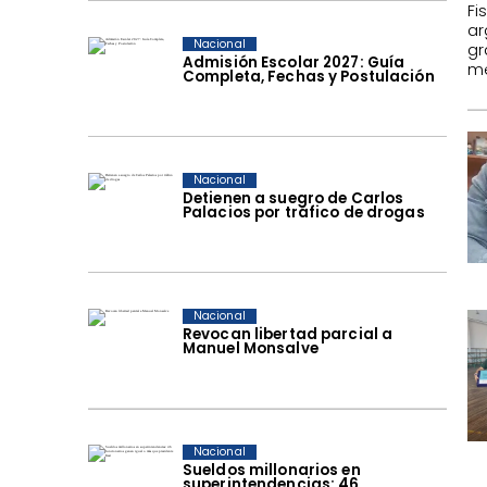
F
ar
Nacional
gr
Admisión Escolar 2027: Guía
me
Completa, Fechas y Postulación
Nacional
Detienen a suegro de Carlos
Palacios por tráfico de drogas
Nacional
Revocan libertad parcial a
Manuel Monsalve
Nacional
Sueldos millonarios en
superintendencias: 46