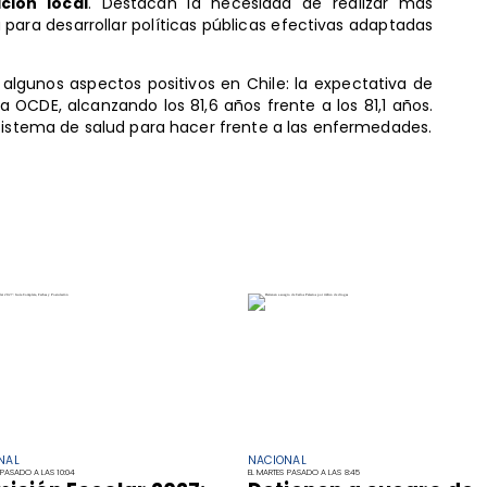
ación local
. Destacan la necesidad de realizar más
 para desarrollar políticas públicas efectivas adaptadas
 algunos aspectos positivos en Chile: la expectativa de
 OCDE, alcanzando los 81,6 años frente a los 81,1 años.
 sistema de salud para hacer frente a las enfermedades.
NAL
NACIONAL
 PASADO A LAS 10:04
EL MARTES PASADO A LAS 8:45