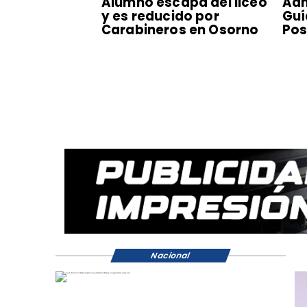
Alumno escapa del liceo
Adm
y es reducido por
Guí
Carabineros en Osorno
Pos
Nacional