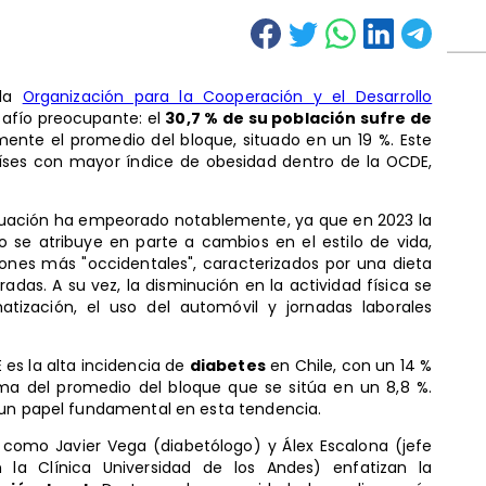
 la
Organización para la Cooperación y el Desarrollo
safío preocupante: el
30,7 % de su población sufre de
amente el promedio del bloque, situado en un 19 %. Este
íses con mayor índice de obesidad dentro de la OCDE,
ituación ha empeorado notablemente, ya que en 2023 la
o se atribuye en parte a cambios en el estilo de vida,
nes más "occidentales", caracterizados por una dieta
das. A su vez, la disminución en la actividad física se
tización, el uso del automóvil y jornadas laborales
 es la alta incidencia de
diabetes
en Chile, con un 14 %
ma del promedio del bloque que se sitúa en un 8,8 %.
 un papel fundamental en esta tendencia.
as como Javier Vega (diabetólogo) y Álex Escalona (jefe
la Clínica Universidad de los Andes) enfatizan la