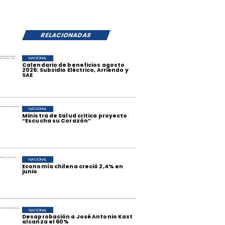
RELACIONADAS
NACIONAL
Calendario de beneficios agosto
2026: Subsidio Eléctrico, Arriendo y
SAE
NACIONAL
Ministra de Salud critica proyecto
“Escucha su Corazón”
NACIONAL
Economía chilena creció 2,4% en
junio
NACIONAL
Desaprobación a José Antonio Kast
alcanza el 60%