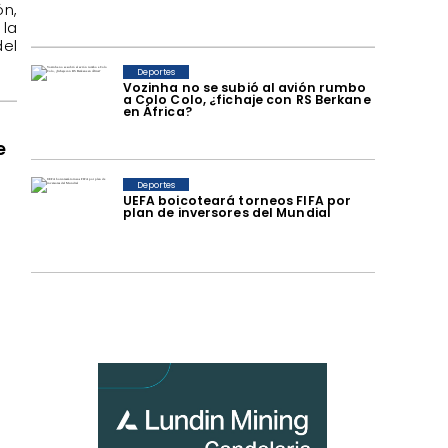
n,
la
del
Deportes
Vozinha no se subió al avión rumbo
a Colo Colo, ¿fichaje con RS Berkane
en África?
e
Deportes
UEFA boicoteará torneos FIFA por
plan de inversores del Mundial