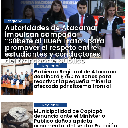
Regional
Autoridades de Atacama
impulsan campaña
“Súbete al Buen Trato” para
promover el respeto entre
estudiantes y conductores
del transporte público
Regional
Gobierno Regional de Atacama
destinará $750 millones para
reactivar la pequeña minería
afectada por sistema frontal
Regional
Municipalidad de Copiapó
denuncia ante el Ministerio
Público daños a pileta
ornamental del sector Estación