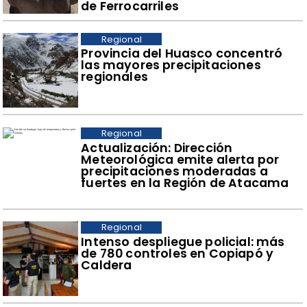
de Ferrocarriles
Regional
Provincia del Huasco concentró
las mayores precipitaciones
regionales
Regional
Actualización: Dirección
Meteorológica emite alerta por
precipitaciones moderadas a
fuertes en la Región de Atacama
Regional
Intenso despliegue policial: más
de 780 controles en Copiapó y
Caldera