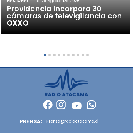
NACIONAL
8 De Agosto De 2026
Providencia incorpora 30
cámaras de televigilancia con
OXXO
PRENSA:
Prensa@radioatacama.cl