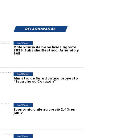
RELACIONADAS
NACIONAL
Calendario de beneficios agosto
2026: Subsidio Eléctrico, Arriendo y
SAE
NACIONAL
Ministra de Salud critica proyecto
“Escucha su Corazón”
NACIONAL
Economía chilena creció 2,4% en
junio
NACIONAL