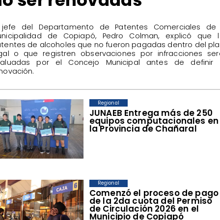
no ser renovadas
 jefe del Departamento de Patentes Comerciales de 
nicipalidad de Copiapó, Pedro Colman, explicó que l
tentes de alcoholes que no fueron pagadas dentro del pl
gal o que registren observaciones por infracciones se
aluadas por el Concejo Municipal antes de definir 
novación.
Regional
​JUNAEB Entrega más de 250
equipos computacionales en
la Provincia de Chañaral
Regional
​Comenzó el proceso de pago
de la 2da cuota del Permiso
de Circulación 2026 en el
Municipio de Copiapó