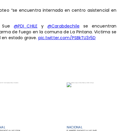
roteo “se encuentra internada en centro asistencial en
H Sue
@PDI_CHILE
y
@Carabdechile
se encuentran
 arma de fuego en la comuna de La Pintana. Victima se
l en estado grave.
pic.twitter.com/PSBkTU3r5D
NAL
NACIONAL
 PASADO A LAS 10:04
EL MARTES PASADO A LAS 8:45