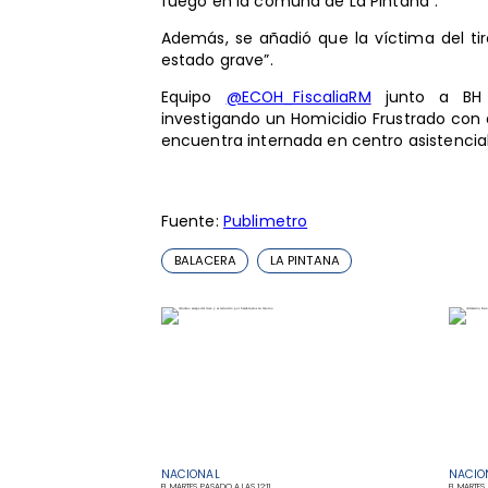
fuego en la comuna de La Pintana”.
Además, se añadió que la víctima del ti
estado grave”.
Equipo
@ECOH_FiscaliaRM
junto a B
investigando un Homicidio Frustrado con
encuentra internada en centro asistencia
Fuente:
Publimetro
BALACERA
LA PINTANA
NACIONAL
NACIO
EL MARTES PASADO A LAS 12:11
EL MARTES