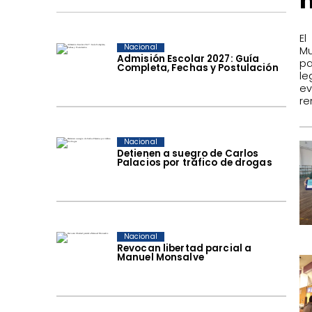
El
Nacional
Mu
Admisión Escolar 2027: Guía
pa
Completa, Fechas y Postulación
le
ev
re
Nacional
Detienen a suegro de Carlos
Palacios por tráfico de drogas
Nacional
Revocan libertad parcial a
Manuel Monsalve