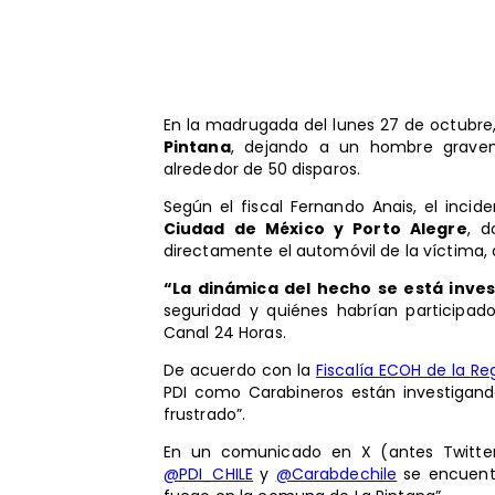
En la madrugada del lunes 27 de octubre
Pintana
, dejando a un hombre gravem
alrededor de 50 disparos.
Según el fiscal Fernando Anais, el inci
Ciudad de México y Porto Alegre
, d
directamente el automóvil de la víctima
“La dinámica del hecho se está inve
seguridad y quiénes habrían participado
Canal 24 Horas.
De acuerdo con la
Fiscalía ECOH de la Re
PDI como Carabineros están investigan
frustrado”.
En un comunicado en X (antes Twitter
@PDI_CHILE
y
@Carabdechile
se encuentr