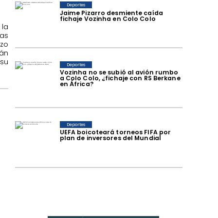
Deportes
Jaime Pizarro desmiente caída
fichaje Vozinha en Colo Colo
la
as
azo
rán
su
Deportes
Vozinha no se subió al avión rumbo
a Colo Colo, ¿fichaje con RS Berkane
en África?
Deportes
UEFA boicoteará torneos FIFA por
plan de inversores del Mundial